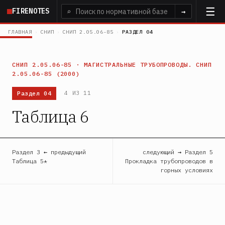
Перейти
FIRENOTES
⌕
→
к
основному
ГЛАВНАЯ
›
СНИП
›
СНИП 2.05.06-85
›
РАЗДЕЛ 04
содержанию
СНИП 2.05.06-85 · МАГИСТРАЛЬНЫЕ ТРУБОПРОВОДЫ. СНИП
2.05.06-85 (2000)
Раздел 04
4 ИЗ 11
Таблица 6
Раздел 3 ← предыдущий
следующий → Раздел 5
Таблица 5*
Прокладка трубопроводов в
горных условиях