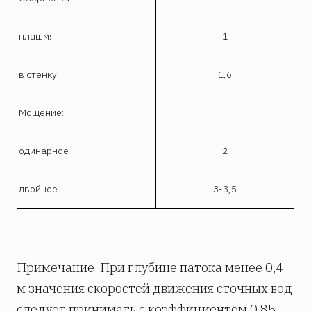
плашмя
1
в стенку
1,6
Мощение:
одинарное
2
двойное
3-3,5
Примечание. При глубине патока менее 0,4
м значения скоростей движения сточных вод
следует принимать с коэффициентом 0,85,