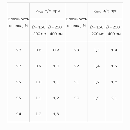
v
, м/с, при
v
, м/с, при
min
min
Влажность
Влажность
осадка, %
осадка, %
D
= 150
D
= 250 -
D
= 150
D
= 250 -
- 200 мм
400 мм
- 200 мм
400 мм
98
0,8
0,9
93
1,3
1,4
97
0,9
1,0
92
1,4
1,5
96
1,0
1,1
91
1,7
1,8
95
1,1
1,2
90
1,9
2,1
94
1,2
1,3