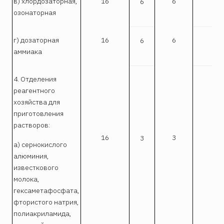
в) хлордозаторная,
16
6
6
I
озонаторная
г) дозаторная
16
6
6
I
аммиака
4. Отделения
реагентного
хозяйства для
приготовления
растворов:
16
3
3
I
а) сернокислого
алюминия,
известкового
молока,
гексаметафосфата,
фтористого натрия,
полиакриламида,