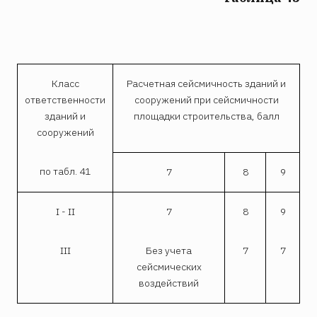
Класс
Расчетная сейсмичность зданий и
ответственности
сооружений при сейсмичности
зданий и
площадки строительства, балл
сооружений
по табл. 41
7
8
9
I - II
7
8
9
III
Без учета
7
7
сейсмических
воздействий