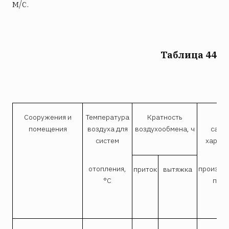
м/с.
Таблица 44
Сооружения и
Температура
Кратность
Гр
помещения
воздуха для
воздухообмена, ч
сани
систем
характ
отопления,
произво
приток
вытяжка
°С
проц