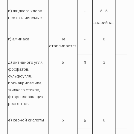
в) жидкого хлора
-
6+6
-
I
неотапливаемые
аварийная
г) аммиака
Не
6
-
I
отапливается
д) активного угля,
5
3
3
I
фосфатов,
сульфоугля,
полиакриламида,
жидкого стекла,
фторсодержащих
реагентов
е) серной кислоты
5
6
6
I