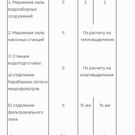
1. Машинные залы
5
1
1
I
водозаборных
сооружений
2. Машинные залы
5
По расчету на
I
насосных станций
тепловыделения
3. Станции
I
водоподготовки:
5
По расчету на
а) отделение
влаговыделения
барабанных сеток и
микрофильтров
б) отделение
5
То же
То же
I
фильтровального
зала