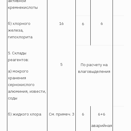
активной
кремнекислоты
б) хлорного
16
6
6
I
железа,
гипохлорита
5. Склады
реагентов:
5
По расчету на
I
а) мокрого
влаговыделения
хранения
сернокислого
алюминия, извести,
соды
б) жидкого хлора
См. примеч. 3
6
6+6
I
аварийная