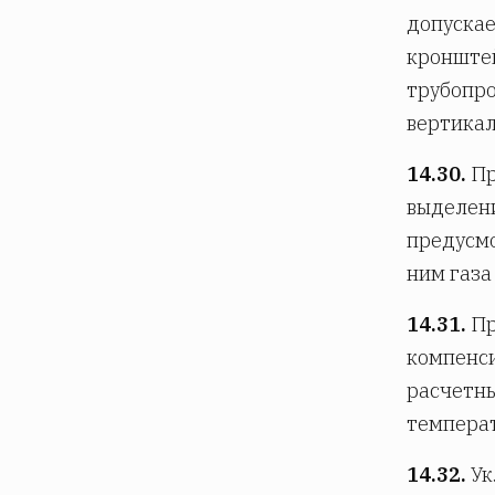
допускае
кронштей
трубопро
вертикал
14.30.
Пр
выделени
предусмо
ним газа
14.31.
Пр
компенси
расчетны
температ
14.32.
Ук