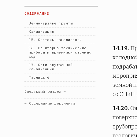
СОДЕРЖАНИЕ
Вечномерзлые грунты
Канализация
15. Системы канализации
14.19.
Пр
16. Санитарно-технические
приборы и приемники сточных
холодной
вод
17. Сети внутренней
подрабат
канализации
мероприя
Таблица 6
земной п
Следующий раздел →
со СНиП 
← Содержание документа
14.20.
Ож
поверхно
трубопро
геологич