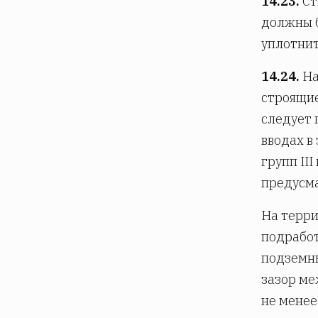
14.23.
Ст
должны 
уплотнит
14.24.
На
строящие
следует 
вводах в
групп II
предусма
На терри
подработ
подземны
зазор ме
не менее