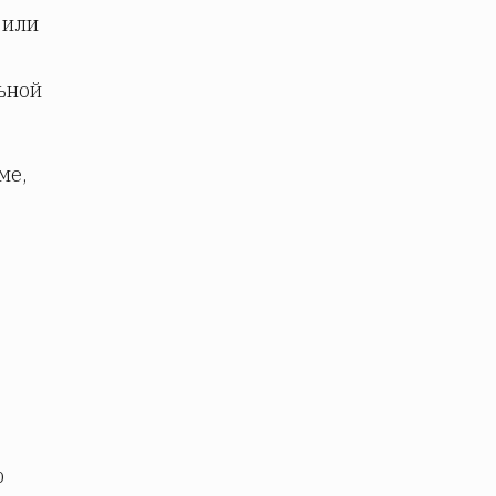
 или
ьной
ме,
ю