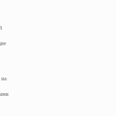
й
щие
 на
дами