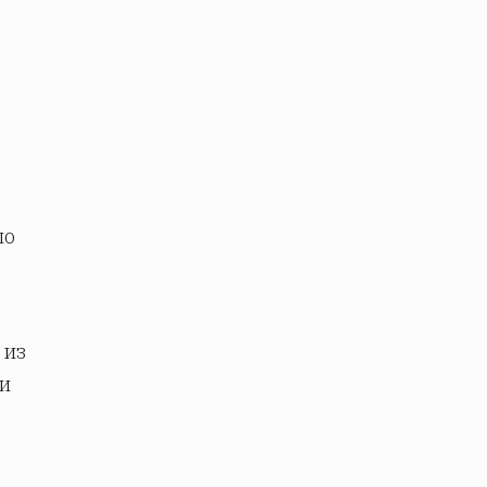
по
 из
 и