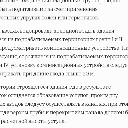
ыковые соединения секционных трубопроводов
быть податливыми за счет применения
ельных упругих колец или герметиков.
 вводах водопровода холодной воды в здания,
ся на подрабатываемых территориях групп I и II,
предусматривать компенсационные устройства. Н
 здания, строящиеся на подрабатываемых террито
I и IV, установку компенсационных устройств следуе
тривать при длине ввода свыше 20 м.
тории строящегося здания, где в результате
ок ожидается образование уступов, прокладку
х вводов следует осуществлять в каналах, при это
жду верхом трубы и перекрытием канала должен 
 расчетной высоты уступа.