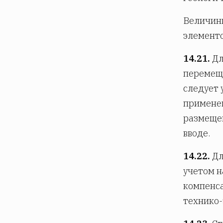
Величины
элементо
14.21.
Дл
перемеще
следует 
примене
размещен
вводе.
14.22.
Дл
учетом н
компенса
технико-