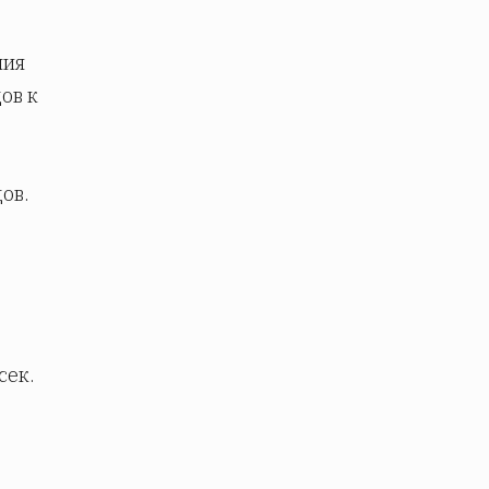
ния
ов к
ов.
сек.