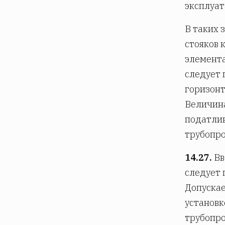
эксплуат
В таких 
стояков 
элемента
следует
горизонт
Величин
податли
трубопро
14.27.
Вв
следует 
Допускае
установк
трубопр