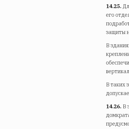
14.25.
Дл
его отде
подработ
защиты н
В здания
креплени
обеспечи
вертикал
В таких 
допускае
14.26.
В 
домкрата
предусм