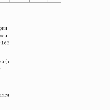
рки
лей
=
165
й (в
е
е
имся