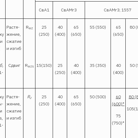
СвА1
СвАМгЗ
СвАМгЗ; 1557
и
Растя­
R
25
40
65
55 (550)
65
80 (
wz
ку
жение,
(250)
(400)
(650)
(650)
и
сжатие
(
и изгиб
,б,
Сдвиг
R
15(150)
25
40
35 (350)
40
50 (
wzs
1-
(250)
(400)
(400)
ку
Растя­
R
25
40
65
50 (500)
60
80 (
z
ы­
жение,
(250)
(400)
(650)
(600)*
105(1
и
сжатие
75
в,
и изгиб
(750)*
1-