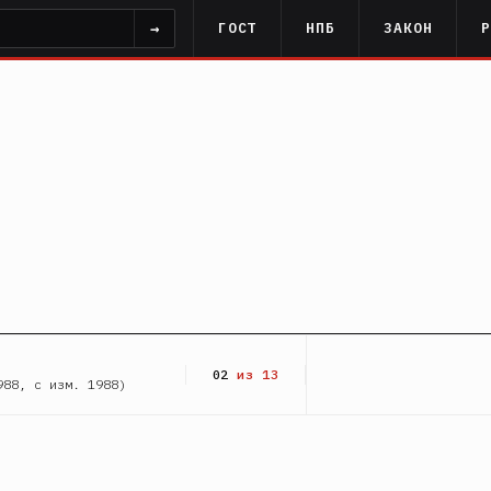
→
ГОСТ
НПБ
ЗАКОН
02
из 13
988, с изм. 1988)