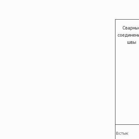
Сварны
соединени
швы
Встык