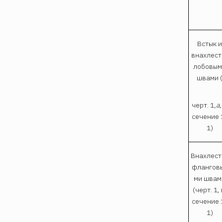
Встык 
внахлест
лобовым
швами 
черт. 1
,а
сечение 
1)
Внахлест­
флангов
ми швам
(черт. 1, 
сечение 
1)