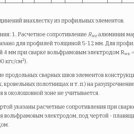
единений внахлестку из профильных элементов.
ия: 1. Расчетное сопротивление
R
алюминия ма
wz
азано для профилей толщиной 5-12 мм. Для профи
 4 мм при сварке вольфрамовым электродом R
wz
2
0 кгс/см
).
ие продольных сварных швов элементов конструкци
, кровельных полотнищах и т. п.) на разупрочнени
 в околошовной зоне не учитывается.
ертой указаны расчетные сопротивления при сварк
 вольфрамовым электродом, под чертой - плавящ
ом.