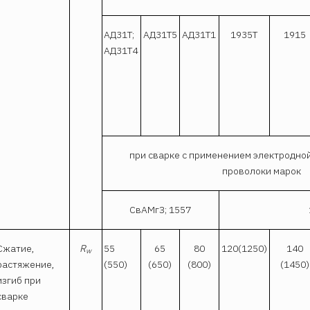
АД31Т;
АД31Т5
АД31Т1
1935T
1915
АД31Т4
при сварке с применением электродно
проволоки марок
СвАМгЗ; 1557
Сжатие,
R
55
65
80
120(1250)
140
w
растяже­ние,
(550)
(650)
(800)
(1450)
изгиб при
сварке