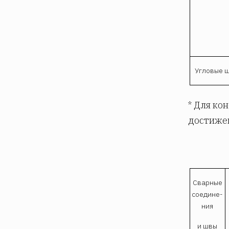
Угловые 
* Для ко
достиже
Сварные
соедине­
ния
и швы