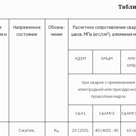
Табли
е
Напряженное
Обозна­
Расчетное сопротивление сва
2
я и
состояние
чение
швов, МПа (кгс/см
), алюминия 
АД1М
AMцM
АМг
AMã
при сварке с применением
электродной или присадочн
проволоки марок
СвА1
СвАМгЗ
СвАМг
Сжатие,
R
25 (250);
40 (400) ; 45
65 (
w