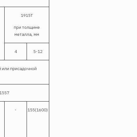
1915T
при толщине
металла, мм
4
5-12
й или присадочной
1557
-
155(1600)