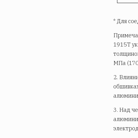
* Для со
Примечан
1915T ук
толщиной
МПа (170
2. Влиян
обшивках
алюминия
3. Над ч
алюминия
электрод