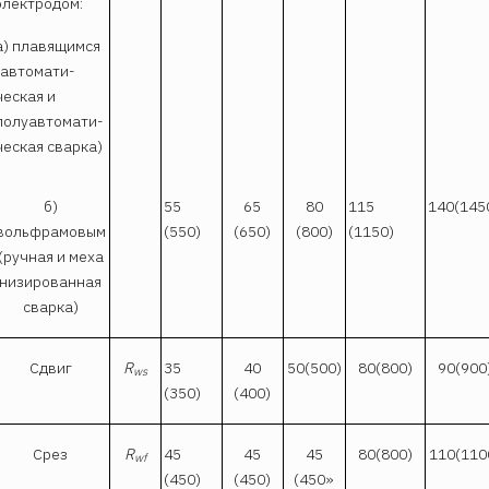
электродом:
а) плавящимся
(автомати­
ческая и
полуавтомати­
ческая сварка)
б)
55
65
80
115
140(145
вольфрамовым
(550)
(650)
(800)
(1150)
(ручная и меха
низированная
сварка)
Сдвиг
R
35
40
50(500)
80(800)
90(900
ws
(350)
(400)
Срез
R
45
45
45
80(800)
110(110
wf
(450)
(450)
(450»