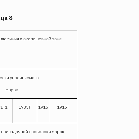
ца 8
 алюминия в околошовной зоне
ески упрочняемого
марок
1Т1
1935T
1915
1915T
и присадочной проволоки марок