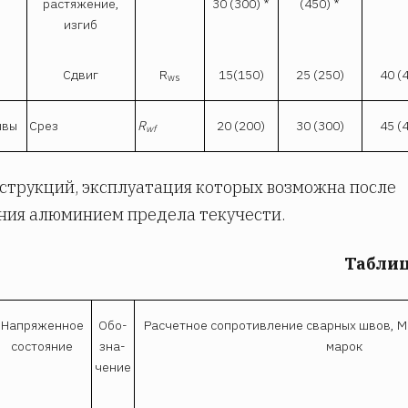
растяжение,
30 (300) *
(450) *
изгиб
Сдвиг
R
15(150)
25 (250)
40 (
ws
швы
Срез
R
20 (200)
30 (300)
45 (
wf
нструкций, эксплуатация которых возможна после
ния алюминием предела текучести.
Таблиц
Напряжен­­ное
Обо­
Расчетное сопротивление сварных швов, МП
состояние
зна­
марок
чение