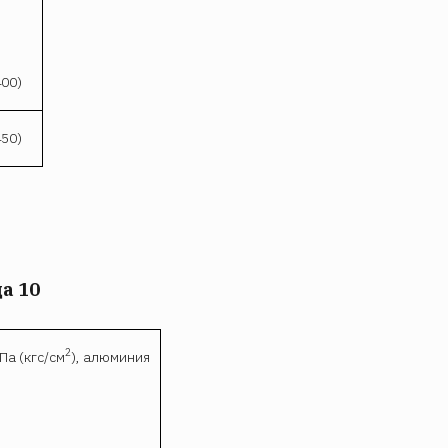
400)
450)
а 10
2
а (кгс/см
), алюминия