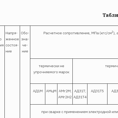
Табли
2
Напря­
Обо­
Расчетное сопротивление, МПа (кгс/см
),
о
женное
зна­
ия
состо­­я­­­­
че­
ние
ние
термически не
термич
упрочняемого марок
АД1М
АМцМ
АМг2М;
АД31Т;
АД31Т5
АД3
АМг2Н2
АД31Т4
при сварке с применением электродной ил