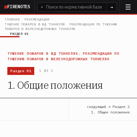
Перейти
FIRENOTES
⌕
→
к
основному
ГЛАВНАЯ
›
РЕКОМЕНДАЦИИ
›
ТУШЕНИЕ ПОЖАРОВ В ЖД ТОННЕЛЯХ. РЕКОМЕНДАЦИИ ПО ТУШЕНИЮ
содержанию
ПОЖАРОВ В ЖЕЛЕЗНОДОРОЖНЫХ ТОННЕЛЯХ
›
РАЗДЕЛ 01
ТУШЕНИЕ ПОЖАРОВ В ЖД ТОННЕЛЯХ. РЕКОМЕНДАЦИИ ПО
ТУШЕНИЮ ПОЖАРОВ В ЖЕЛЕЗНОДОРОЖНЫХ ТОННЕЛЯХ
Раздел 01
1 ИЗ 2
1. Общие положения
следующий → Раздел 2
1. Общие положения