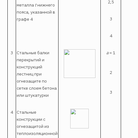
2,5
0,
металла
t
нижнего
пояса, указанной в
3
0
графе 4
4
0
3
Стальные балки
a
= 1
0,
перекрытий и
конструкций
2
1
лестниц при
огнезащите по
сетке слоем бетона
3
2
или штукатурки
4
Стальные
конструкции с
огнезащитой из
теплоизоляционной