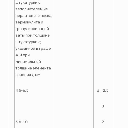
штукатурки с
заполнителем из
перлитового песка,
вермикулита и
гранулированной
ваты при толщине
штукатурки
a
,
указанной в графе
4, и при
минимальной
толщине элемента
сечения
t
, мм
4,5-6,5
a
= 2,5
0,
3
6,6-10
2
0,