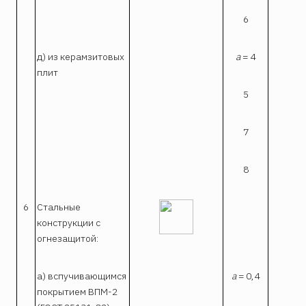
6
д) из керамзитовых
a
= 4
1
плит
5
1
7
8
2
6
Стальные
конструкции с
огнезащитой:
а) вспучивающимся
a
= 0,4
0,
покрытием ВПМ-2