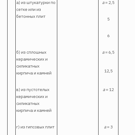
а) из штукатурки по
a
= 2,5
0,
сетке или из
бетонных плит
5
6
2
б) из сплошных
a
= 6,5
керамических и
силикатных
12,5
кирпича и камней
в) из пустотелых
a
= 12
4
керамических и
силикатных
кирпича и камней
г) из гипсовых плит
a
= 3