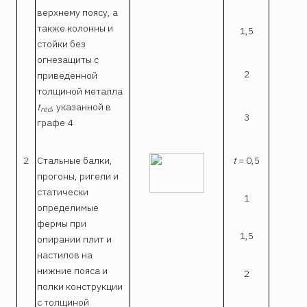
верхнему поясу, а
также колонны и
1,5
0
стойки без
огнезащиты с
2
0,
приведенной
толщиной металла
t
, указанной в
red
3
0,
графе 4
2
Стальные балки,
t
= 0,5
0
прогоны, ригели и
статически
1
0,
определимые
фермы при
1,5
0,
опирании плит и
настилов на
нижние пояса и
2
0,
полки конструкции
с толщиной