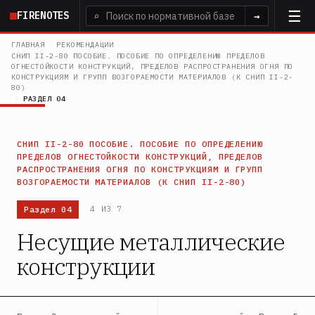
Перейти
FIRENOTES
⌕
→
к
основному
ГЛАВНАЯ
›
РЕКОМЕНДАЦИИ
›
СНИП II-2-80 ПОСОБИЕ. ПОСОБИЕ ПО ОПРЕДЕЛЕНИЮ ПРЕДЕЛОВ
содержанию
ОГНЕСТОЙКОСТИ КОНСТРУКЦИЙ, ПРЕДЕЛОВ РАСПРОСТРАНЕНИЯ ОГНЯ ПО
КОНСТРУКЦИЯМ И ГРУПП ВОЗГОРАЕМОСТИ МАТЕРИАЛОВ (К СНИП II-2-
80)
›
РАЗДЕЛ 04
СНИП II-2-80 ПОСОБИЕ. ПОСОБИЕ ПО ОПРЕДЕЛЕНИЮ
ПРЕДЕЛОВ ОГНЕСТОЙКОСТИ КОНСТРУКЦИЙ, ПРЕДЕЛОВ
РАСПРОСТРАНЕНИЯ ОГНЯ ПО КОНСТРУКЦИЯМ И ГРУПП
ВОЗГОРАЕМОСТИ МАТЕРИАЛОВ (К СНИП II-2-80)
Раздел 04
4 ИЗ 7
Несущие металлические
конструкции