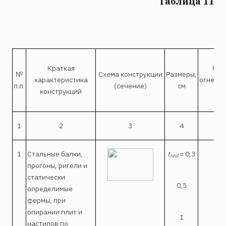
Таблица 11
Краткая
Пре
№
Схема конструкции
Размеры,
характеристика
огнесто
п.п.
(сечение)
см
конструкций
1
2
3
4
1
Стальные балки,
t
= 0,3
0,
red
прогоны, ригели и
статически
0,5
0,
определимые
фермы, при
опирании плит и
1
0,
настилов по