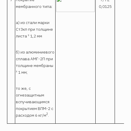
мембранного типа:
0,0125
а) из стали марки
Ст3кп при толщине
листа ³ 1,2 мм
б) из алюминиевого
0,
сплава АМГ-2П при
толщине мембраны
³ 1 мм;
то же, с
0
огнезащитным
вспучивающимся
покрытием ВПМ-2 с
2
расходом 6 кг/м
.