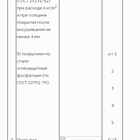
(ГОСТ 25131-82)
2
при расходе 6 кг/м
и при толщине
покрытия после
высушивания не
менее 4 мм
б) покрытием по
a
= 1
0
стали
огнезащитным
2
фосфатным (по
ГОСТ 23791-79)
3
1
4
5
7
Покрытие
f
/
l
£
0