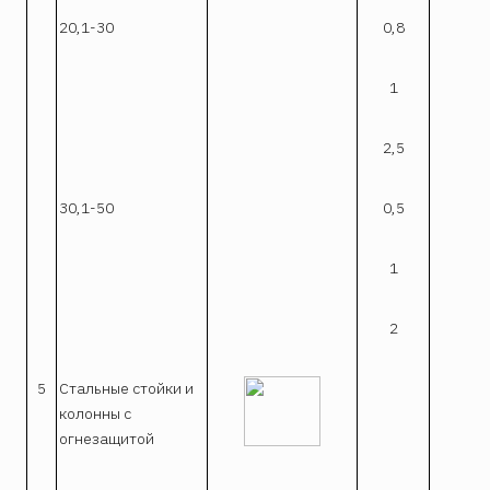
20,1-30
0,8
0,
1
2,5
2
30,1-50
0,5
0,
1
2
2
5
Стальные стойки и
колонны с
огнезащитой