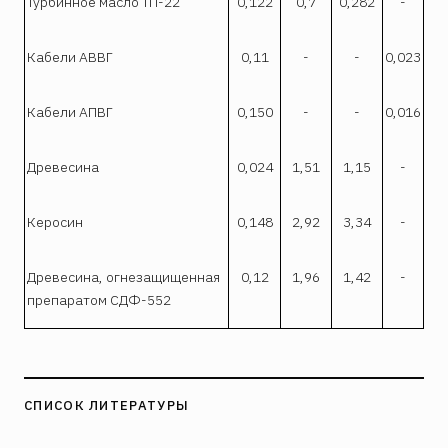
Турбинное масло ТП-22
0,122
0,7
0,282
-
Кабели АВВГ
0,11
-
-
0,023
Кабели АПВГ
0,150
-
-
0,016
Древесина
0,024
1,51
1,15
-
Керосин
0,148
2,92
3,34
-
Древесина, огнезащищенная
0,12
1,96
1,42
-
препаратом СДФ-552
СПИСОК ЛИТЕРАТУРЫ