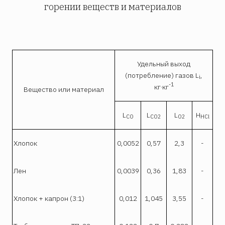
горении веществ и материалов
Удельный выход
(потребление) газов L
,
i
-1
кг·кг
Вещество или материал
L
L
L
H
CO
CO2
O2
HCl
Хлопок
0,0052
0,57
2,3
-
Лен
0,0039
0,36
1,83
-
Хлопок + капрон (3:1)
0,012
1,045
3,55
-