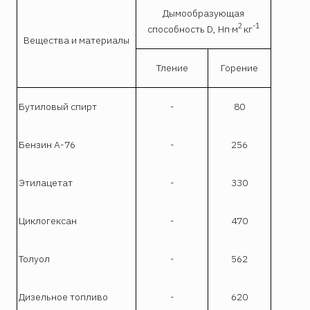
Дымообразующая
2
-1
способность D, Нп·м
кг
Вещества и материалы
Тление
Горение
Бутиловый спирт
-
80
Бензин А-76
-
256
Этилацетат
-
330
Циклогексан
-
470
Толуол
-
562
Дизельное топливо
-
620