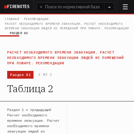
Перейти
FIRENOTES
⌕
→
к
основному
ГЛАВНАЯ
›
РЕКОМЕНДАЦИИ
›
РАСЧЕТ НЕОБХОДИМОГО ВРЕМЕНИ ЭВАКУАЦИИ. РАСЧЕТ НЕОБХОДИМОГО
содержанию
ВРЕМЕНИ ЭВАКУАЦИИ ЛЮДЕЙ ИЗ ПОМЕЩЕНИЙ ПРИ ПОЖАРЕ. РЕКОМЕНДАЦИИ
›
РАЗДЕЛ 02
РАСЧЕТ НЕОБХОДИМОГО ВРЕМЕНИ ЭВАКУАЦИИ. РАСЧЕТ
НЕОБХОДИМОГО ВРЕМЕНИ ЭВАКУАЦИИ ЛЮДЕЙ ИЗ ПОМЕЩЕНИЙ
ПРИ ПОЖАРЕ. РЕКОМЕНДАЦИИ
Раздел 02
2 ИЗ 2
Таблица 2
Раздел 1 ← предыдущий
Расчет необходимого
времени эвакуации. Расчет
необходимого времени
эвакуации людей из