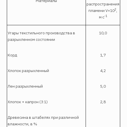
Материалы
распространения
2
пламени V×10
,
-1
м·с
Угары текстильного производства в
10,0
разрыхленном состоянии
Корд
1,7
Хлопок разрыхленный
4,2
Лен разрыхленный
5,0
Хлопок + капрон (3:1)
2,8
Древесина в штабелях при различной
влажности, в %