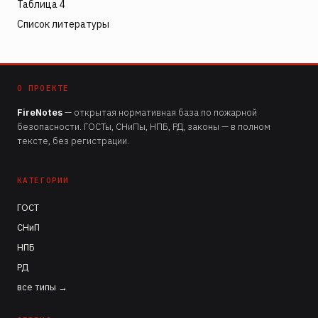
Таблица 4
Список литературы
О ПРОЕКТЕ
FireNotes
— открытая нормативная база по пожарной
безопасности. ГОСТы, СНиПы, НПБ, РД, законы — в полном
тексте, без регистрации.
КАТЕГОРИИ
ГОСТ
СНиП
НПБ
РД
все типы →