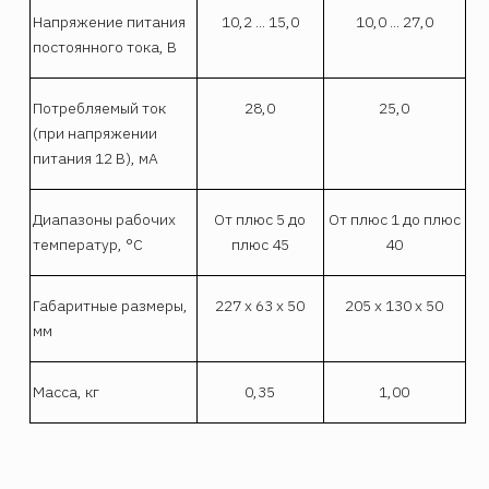
Напряжение питания
10,2 ... 15,0
10,0 ... 27,0
постоянного тока, В
Потребляемый ток
28,0
25,0
(при напряжении
питания 12 В), мА
Диапазоны рабочих
От плюс 5 до
От плюс 1 до плюс
температур, °С
плюс 45
40
Габаритные размеры,
227 х 63 х 50
205 х 130 х 50
мм
Масса, кг
0,35
1,00