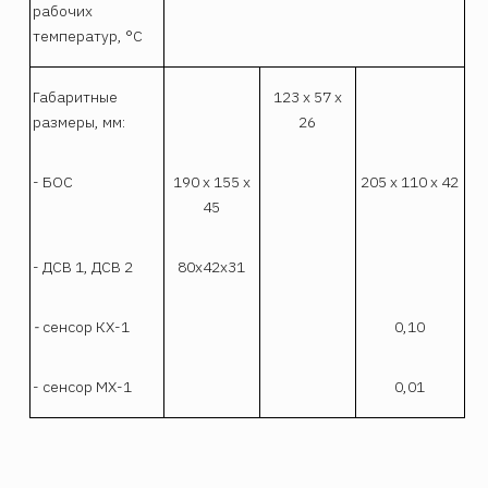
рабочих
температур, °С
Габаритные
123 х 57 х
размеры, мм:
26
- БОС
190 х 155 х
205 х 110 х 42
45
- ДСВ 1, ДСВ 2
80х42х31
-
сенсор КХ-1
0,10
- сенсор МХ-1
0,01