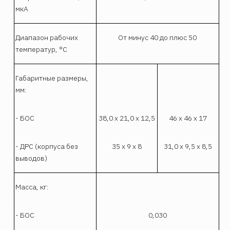
мкА
Диапазон рабочих
От минус 40 до плюс 50
температур, °С
Габаритные размеры,
мм:
- БОС
38,0 х 21,0 х 12,5
46 х 46 х 17
- ДРС (корпуса без
35 х 9 х 8
31,0 х 9,5 х 8,5
выводов)
Масса, кг:
- БОС
0,030