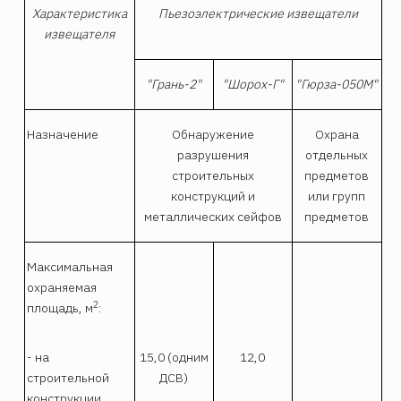
Характеристика
Пьезоэлектрические извещатели
извещателя
"Грань-2"
"Шорох-Г"
"Гюрза-050M"
Назначение
Обнаружение
Охрана
разрушения
отдельных
строительных
предметов
конструкций и
или групп
металлических сейфов
предметов
Максимальная
охраняемая
2
площадь, м
:
- на
15,0 (одним
12,0
строительной
ДСВ)
конструкции