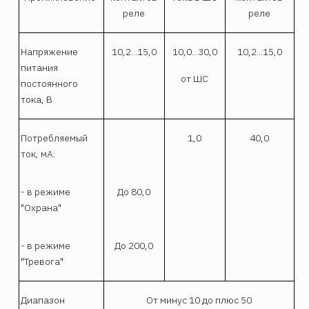
реле
реле
Напряжение
10,2...15,0
10,0...30,0
10,2...15,0
питания
от ШС
постоянного
тока, В
Потребляемый
1,0
40,0
ток, мА:
- в режиме
До 80,0
"Охрана"
- в режиме
До 200,0
"Тревога"
Диапазон
От минус 10 до плюс 50