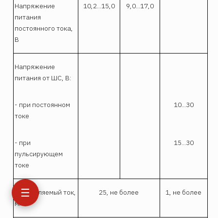
Напряжение
10,2...15,0
9,0...17,0
питания
постоянного тока,
В
Напряжение
питания от ШС, В:
- при постоянном
10...30
токе
- при
15...30
пульсирующем
токе
☰
Потребляемый ток,
25, не более
1, не более
мА