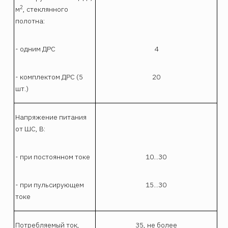
2
м
, стеклянного
полотна:
- одним ДРС
4
- комплектом ДРС (5
20
шт.)
Напряжение питания
от ШС, В:
- при постоянном токе
10...30
- при пульсирующем
15...30
токе
Потребляемый ток,
35, не более