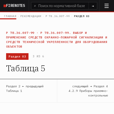
Перейти
FIRENOTES
⌕
→
к
основному
ГЛАВНАЯ
›
РЕКОМЕНДАЦИИ
›
Р 78.36.007-99
›
РАЗДЕЛ 03
содержанию
Р 78.36.007-99 · Р 78.36.007-99. ВЫБОР И
ПРИМЕНЕНИЕ СРЕДСТВ ОХРАННО-ПОЖАРНОЙ СИГНАЛИЗАЦИИ И
СРЕДСТВ ТЕХНИЧЕСКОЙ УКРЕПЛЕННОСТИ ДЛЯ ОБОРУДОВАНИЯ
ОБЪЕКТОВ
Раздел 03
3 ИЗ 6
Таблица 5
Раздел 2 ← предыдущий
следующий → Раздел 4
Таблица 1
4.2.9 Приборы приемно-
контрольные