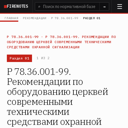
Перейти
FIRENOTES
⌕
→
к
основному
ГЛАВНАЯ
›
РЕКОМЕНДАЦИИ
›
Р 78.36.001-99
›
РАЗДЕЛ 01
содержанию
Р 78.36.001-99 · Р 78.36.001-99. РЕКОМЕНДАЦИИ ПО
ОБОРУДОВАНИЮ ЦЕРКВЕЙ СОВРЕМЕННЫМИ ТЕХНИЧЕСКИМИ
СРЕДСТВАМИ ОХРАННОЙ СИГНАЛИЗАЦИИ
Раздел 01
1 ИЗ 2
Р 78.36.001-99.
Рекомендации по
оборудованию церквей
современными
техническими
средствами охранной