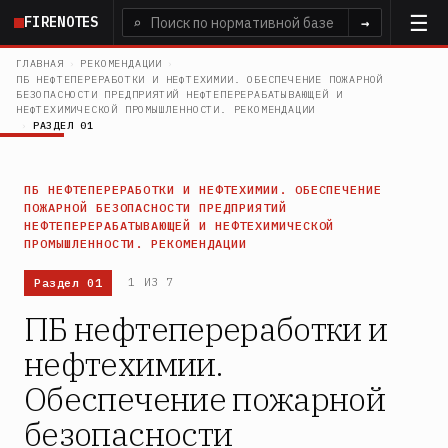
Перейти
FIRENOTES
⌕
→
к
основному
ГЛАВНАЯ
›
РЕКОМЕНДАЦИИ
›
ПБ НЕФТЕПЕРЕРАБОТКИ И НЕФТЕХИМИИ. ОБЕСПЕЧЕНИЕ ПОЖАРНОЙ
содержанию
БЕЗОПАСНОСТИ ПРЕДПРИЯТИЙ НЕФТЕПЕРЕРАБАТЫВАЮЩЕЙ И
НЕФТЕХИМИЧЕСКОЙ ПРОМЫШЛЕННОСТИ. РЕКОМЕНДАЦИИ
›
РАЗДЕЛ 01
ПБ НЕФТЕПЕРЕРАБОТКИ И НЕФТЕХИМИИ. ОБЕСПЕЧЕНИЕ
ПОЖАРНОЙ БЕЗОПАСНОСТИ ПРЕДПРИЯТИЙ
НЕФТЕПЕРЕРАБАТЫВАЮЩЕЙ И НЕФТЕХИМИЧЕСКОЙ
ПРОМЫШЛЕННОСТИ. РЕКОМЕНДАЦИИ
Раздел 01
1 ИЗ 7
ПБ нефтепереработки и
нефтехимии.
Обеспечение пожарной
безопасности