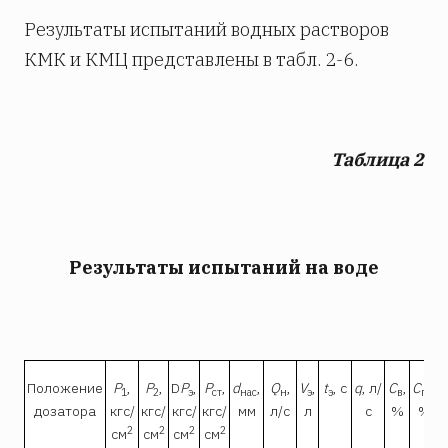
Результаты испытаний водных растворов
КМК и КМЦ представлены в табл. 2-6.
Таблица 2
Результаты испытаний на воде
Положение
Р
,
Р
,
D
Р
,
Р
,
d
,
Q
,
V
,
t
, с
q
, л/
С
,
С
,
1
2
э
ст
нас
н
э
э
в
по
дозатора
кгс/
кгс/
кгс/
кгс/
мм
л/с
л
с
%
%
2
2
2
2
см
см
см
см