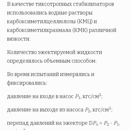
В качестве тиксотропных стабилизаторов
использовались водные растворы
карбоксиметилцеллюлозы (КМЦ) и
карбоксиметилкрахмала (КМК) различной
вязкости.
Количество эжектируемой жидкости
определялось объемным способом.
Во время испытаний измерялись и
фиксировались:
2
давление на входе в насос
Р
, кгс/см
;
1
2
давление на выходе из насоса
Р
, кгс/см
;
2
перепад давлений на эжекторе D
Р
=
Р
-
Р
,
э
2
1
2