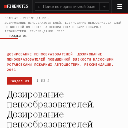
Перейти
FIRENOTES
⌕
→
к
основному
ГЛАВНАЯ
›
РЕКОМЕНДАЦИИ
›
ДОЗИРОВАНИЕ ПЕНООБРАЗОВАТЕЛЕЙ. ДОЗИРОВАНИЕ ПЕНООБРАЗОВАТЕЛЕЙ
содержанию
ПОВЫШЕННОЙ ВЯЗКОСТИ НАСОСНЫМИ УСТАНОВКАМИ ПОЖАРНЫХ
АВТОЦИСТЕРН. РЕКОМЕНДАЦИИ. 2001
›
РАЗДЕЛ 01
ДОЗИРОВАНИЕ ПЕНООБРАЗОВАТЕЛЕЙ. ДОЗИРОВАНИЕ
ПЕНООБРАЗОВАТЕЛЕЙ ПОВЫШЕННОЙ ВЯЗКОСТИ НАСОСНЫМИ
УСТАНОВКАМИ ПОЖАРНЫХ АВТОЦИСТЕРН. РЕКОМЕНДАЦИИ.
2001
Раздел 01
1 ИЗ 4
Дозирование
пенообразователей.
Дозирование
пенообразователей