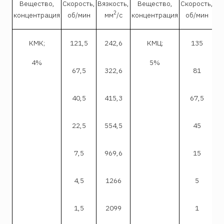
Вещество,
Скорость,
Вязкость,
Вещество,
Скорость,
Вя
2
концентрация
об/мин
мм
/с
концентрация
об/мин
КМК;
121,5
242,6
КМЦ;
135
4%
5%
67,5
322,6
81
40,5
415,3
67,5
22,5
554,5
45
7,5
969,6
15
4,5
1266
5
1,5
2099
1