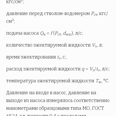
кгс/см
;
давление перед стволом-водомером
Р
, кгс/
ст
2
см
;
подача насоса
Q
=
f
(
Р
,
d
), л/с;
н
ст
нас
количество эжектируемой жидкости
V
, л;
э
время эжектирования
t
, с;.
э
расход эжектируемой жидкости
q
=
V
/
t
, л/с;
э
э
температура эжектируемой жидкости
Т
, °С.
ж
Давление на входе в насос, давление на
выходе из насоса измерялось соответственно
манометрами образцовыми типа МО, ГОСТ
6524, кл. точности 0,4 с пределами