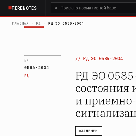
Перейти
⌕
FIRENOTES
к
основному
ГЛАВНАЯ
›
РД
›
РД ЭО 0585-2004
содержанию
РД ЭО 0585-2004
N°
0585-2004
РД ЭО 0585
РД
состояния 
и приемно-
сигнализа
ЗАМЕНЁН