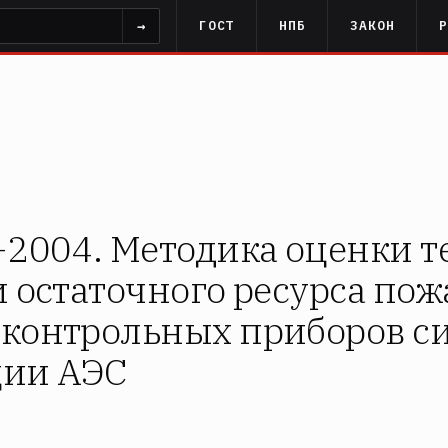
→
ГОСТ
НПБ
ЗАКОН
-2004. Методика оценки т
и остаточного ресурса по
контрольных приборов с
ции АЭС