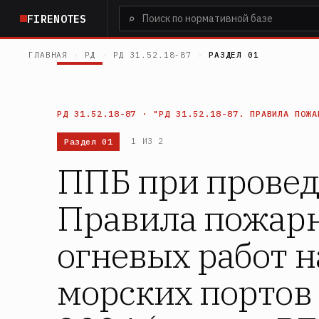
Перейти
⌕
FIRENOTES
к
основному
ГЛАВНАЯ
›
РД
›
РД 31.52.18-87
›
РАЗДЕЛ 01
содержанию
РД 31.52.18-87 · "РД 31.52.18-87. ПРАВИЛА ПОЖА
Раздел 01
1 ИЗ 2
ППБ при проведе
Правила пожарн
огневых работ н
морских портов