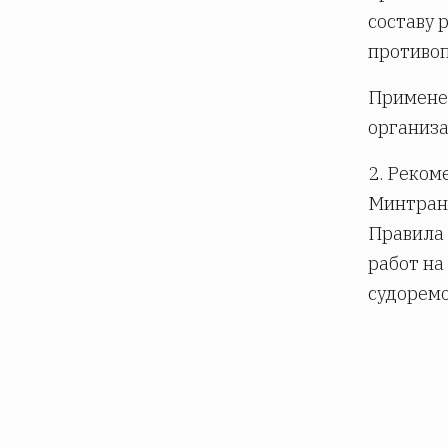
составу 
противо
Примене
организа
2. Реком
Минтранс
Правила 
работ на
судорем