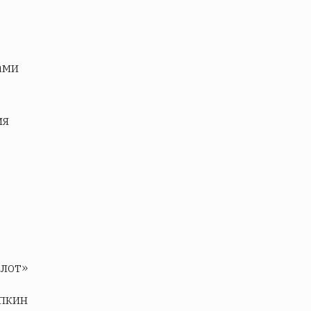
ами
ия
лот»
ыпкин