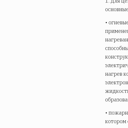
1. Для ц
основные
• огневы
применен
нагреван
способны
конструк
электрич
нагрев к
электрон
жидкостн
образова
• пожарн
котором 