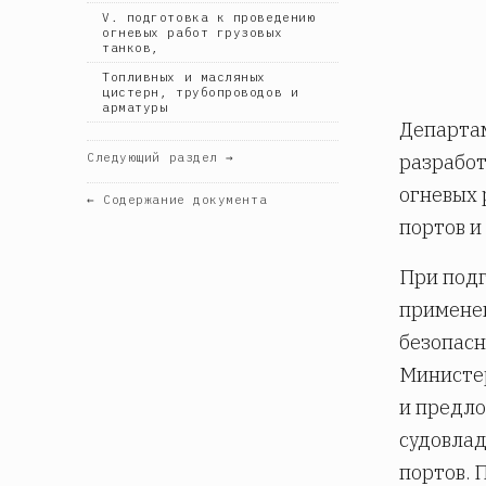
V. подготовка к проведению
огневых работ грузовых
танков,
Топливных и масляных
цистерн, трубопроводов и
арматуры
Департа
разработ
Следующий раздел →
огневых 
← Содержание документа
портов и
При под
примене
безопасн
Министер
и предл
судовлад
портов. 