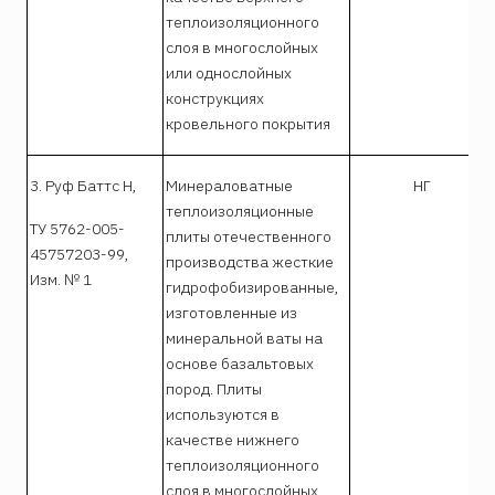
теплоизоляционного
слоя в многослойных
или однослойных
конструкциях
кровельного покрытия
3. Руф Баттс Н,
Минераловатные
НГ
теплоизоляционные
ТУ 5762-005-
плиты отечественного
45757203-99,
производства жесткие
Изм. № 1
гидрофобизированные,
изготовленные из
минеральной ваты на
основе базальтовых
пород. Плиты
используются в
качестве нижнего
теплоизоляционного
слоя в многослойных