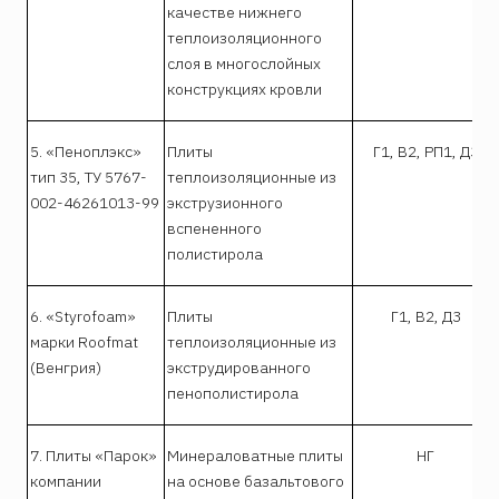
качестве нижнего
теплоизоляционного
слоя в многослойных
конструкциях кровли
5. «Пеноплэкс»
Плиты
Г1, В2, РП1, Д3
тип 35, ТУ 5767-
теплоизоляционные из
002-46261013-99
экструзионного
вспененного
полистирола
6. «Styrofoam»
Плиты
Г1, В2, Д3
марки Roofmat
теплоизоляционные из
(Венгрия)
экструдированного
пенополистирола
7. Плиты «Парок»
Минераловатные плиты
НГ
компании
на основе базальтового