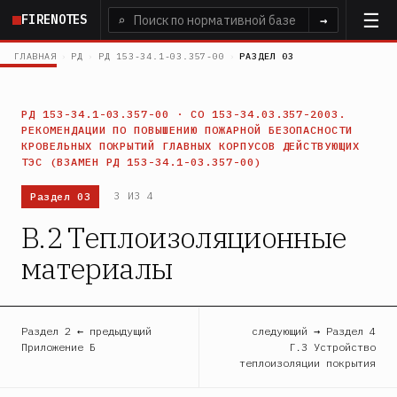
Перейти
FIRENOTES
⌕
→
к
основному
ГЛАВНАЯ
›
РД
›
РД 153-34.1-03.357-00
›
РАЗДЕЛ 03
содержанию
РД 153-34.1-03.357-00 · СО 153-34.03.357-2003.
РЕКОМЕНДАЦИИ ПО ПОВЫШЕНИЮ ПОЖАРНОЙ БЕЗОПАСНОСТИ
КРОВЕЛЬНЫХ ПОКРЫТИЙ ГЛАВНЫХ КОРПУСОВ ДЕЙСТВУЮЩИХ
ТЭС (ВЗАМЕН РД 153-34.1-03.357-00)
Раздел 03
3 ИЗ 4
В.2 Теплоизоляционные
материалы
Раздел 2 ← предыдущий
следующий → Раздел 4
Приложение Б
Г.3 Устройство
теплоизоляции покрытия