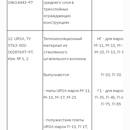
04614443-97
среднего слоя в
трехслойных
ограждающих
конструкциях
12. URSA, ТУ
Теплоизоляционный
НГ - для марок
5763-002-
материал из
М-11, М-15, М-17,
00287697-97,
стеклянного
М-25, П-15, П-17,
Изм. № 1, 2
штапельного волокна.
Выпускаются:
П-20, П-30
- маты URSA марок М-11,
Г1 - для марок
М-15, М-17, М-25
П-35, П-45, П-60,
П-75, П-85
- полужесткие плиты
URSA марок П-15, П-17,