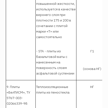
повышенной жесткости,
используется в качестве
верхнего слоя при
плотности 175 и 200 в
сочетании с плитой
марки «Т» или
самостоятельно
- STA - плиты из
Г1
базальтовой ваты с
нанесенным на
поверхность слоем
(основа НГ)
асфальтовой суспензии
9. Плиты
Теплоизоляционные
НГ
«БелТИСМ», ТУ
плиты из пеностекла
5767-003-
02066339-98