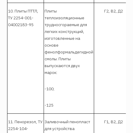
10. Плиты ПТТЛ,
Плиты
Г2, В2, Д2
ТУ 2254-001-
теплоизоляционные
04002183-95
трудносгораемые для
легких конструкций,
изготовленные на
основе
фенолформальдегидной
смолы. Плиты
выпускаются двух
марок:
-100;
-125
11. Пенорезол, ТУ
Заливочный пенопласт
Г1, В2, Д2
2254-104-
для устройства