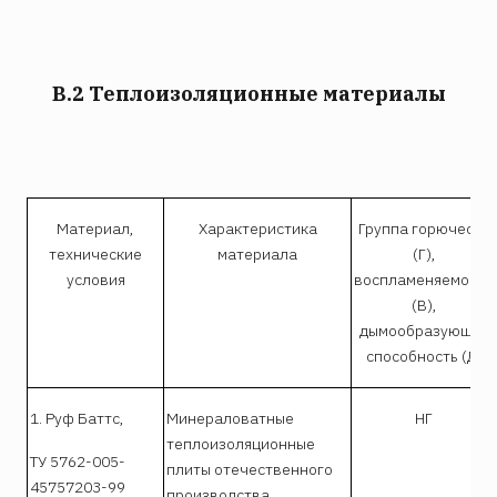
В.2 Теплоизоляционные материалы
Материал,
Характеристика
Группа горючести
технические
материала
(Г),
условия
воспламеняемости
(В),
дымообразующая
способность (Д)
1. Руф Баттс,
Минераловатные
НГ
теплоизоляционные
ТУ 5762-005-
плиты отечественного
45757203-99
производства,