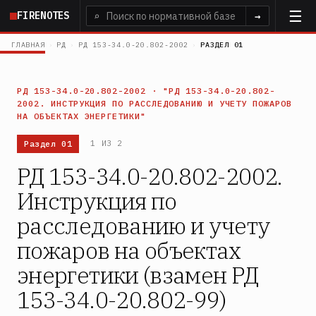
Перейти
FIRENOTES
⌕
→
к
основному
ГЛАВНАЯ
›
РД
›
РД 153-34.0-20.802-2002
›
РАЗДЕЛ 01
содержанию
РД 153-34.0-20.802-2002 · "РД 153-34.0-20.802-
2002. ИНСТРУКЦИЯ ПО РАССЛЕДОВАНИЮ И УЧЕТУ ПОЖАРОВ
НА ОБЪЕКТАХ ЭНЕРГЕТИКИ"
Раздел 01
1 ИЗ 2
РД 153-34.0-20.802-2002.
Инструкция по
расследованию и учету
пожаров на объектах
энергетики (взамен РД
153-34.0-20.802-99)