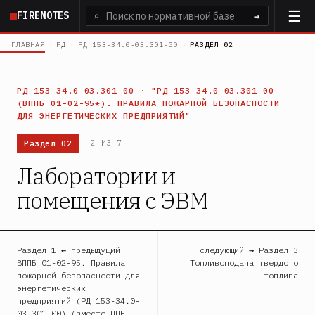
Перейти
FIRENOTES
⌕
→
к
основному
ГЛАВНАЯ
›
РД
›
РД 153-34.0-03.301-00
›
РАЗДЕЛ 02
содержанию
РД 153-34.0-03.301-00 · "РД 153-34.0-03.301-00
(ВППБ 01-02-95*). ПРАВИЛА ПОЖАРНОЙ БЕЗОПАСНОСТИ
ДЛЯ ЭНЕРГЕТИЧЕСКИХ ПРЕДПРИЯТИЙ"
Раздел 02
2 ИЗ 7
Лаборатории и
помещения с ЭВМ
Раздел 1 ← предыдущий
следующий → Раздел 3
ВППБ 01-02-95. Правила
Топливоподача твердого
пожарной безопасности для
топлива
энергетических
предприятий (РД 153-34.0-
03.301-00) (вместо ППБ