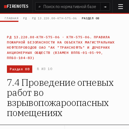
Перейти
FIRENOTES
⌕
→
к
основному
ГЛАВНАЯ
›
РД
›
РД 13.220.00-КТН-575-06
›
РАЗДЕЛ 08
содержанию
РД 13.220.00-КТН-575-06 · КТН-575-06. ПРАВИЛА
ПОЖАРНОЙ БЕЗОПАСНОСТИ НА ОБЪЕКТАХ МАГИСТРАЛЬНЫХ
НЕФТЕПРОВОДОВ ОАО "АК "ТРАНСНЕФТЬ" И ДОЧЕРНИХ
АКЦИОНЕРНЫХ ОБЩЕСТВ (ВЗАМЕН ВППБ-01-05-99,
ППБО-104-83)
Раздел 08
8 ИЗ 10
7.4 Проведение огневых
работ во
взрывопожароопасных
помещениях