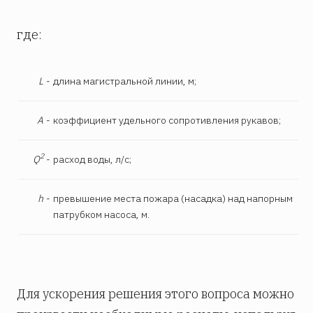
где:
L
-
длина магистральной линии, м;
А -
коэффициент удельного сопротивления рукавов;
2
Q
-
расход воды, л/с;
h -
превышение места пожара (насадка) над напорным
патрубком насоса, м.
Для ускорения решения этого вопроса можно