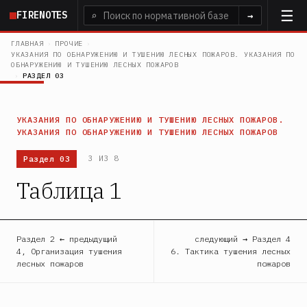
Перейти
FIRENOTES
⌕
→
к
основному
ГЛАВНАЯ
›
ПРОЧИЕ
›
УКАЗАНИЯ ПО ОБНАРУЖЕНИЮ И ТУШЕНИЮ ЛЕСНЫХ ПОЖАРОВ. УКАЗАНИЯ ПО
содержанию
ОБНАРУЖЕНИЮ И ТУШЕНИЮ ЛЕСНЫХ ПОЖАРОВ
›
РАЗДЕЛ 03
УКАЗАНИЯ ПО ОБНАРУЖЕНИЮ И ТУШЕНИЮ ЛЕСНЫХ ПОЖАРОВ.
УКАЗАНИЯ ПО ОБНАРУЖЕНИЮ И ТУШЕНИЮ ЛЕСНЫХ ПОЖАРОВ
Раздел 03
3 ИЗ 8
Таблица 1
Раздел 2 ← предыдущий
следующий → Раздел 4
4, Организация тушения
6. Тактика тушения лесных
лесных пожаров
пожаров