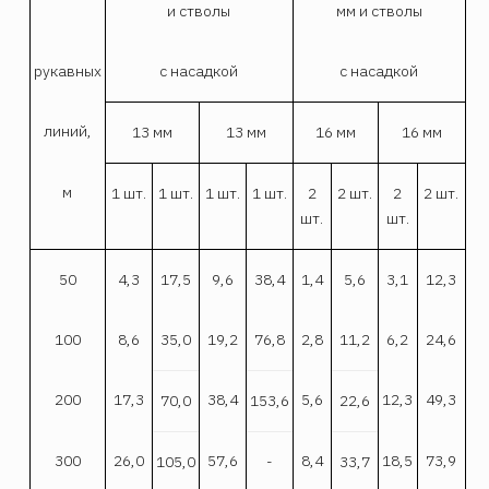
и стволы
мм и стволы
рукавных
с насадкой
с насадкой
линий,
13 мм
13 мм
16 мм
16 мм
м
1 шт.
1 шт.
1 шт.
1 шт.
2
2 шт.
2
2 шт.
шт.
шт.
50
4,3
17,5
9,6
38,4
1,4
5,6
3,1
12,3
100
8,6
35,0
19,2
76,8
2,8
11,2
6,2
24,6
200
17,3
38,4
5,6
12,3
49,3
70,0
153,6
22,6
300
26,0
57,6
8,4
18,5
73,9
105,0
-
33,7