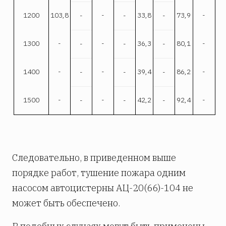
1200
103,8
-
33,8
73,9
-
-
-
-
1300
-
-
36,3
80,1
-
-
-
-
1400
-
-
39,4
86,2
-
-
-
-
1500
-
-
42,2
92,4
-
-
-
-
Следовательно, в приведенном выше
порядке работ, тушение пожара одним
насосом автоцистерны АЦ-20(66)-104 не
может быть обеспечено.