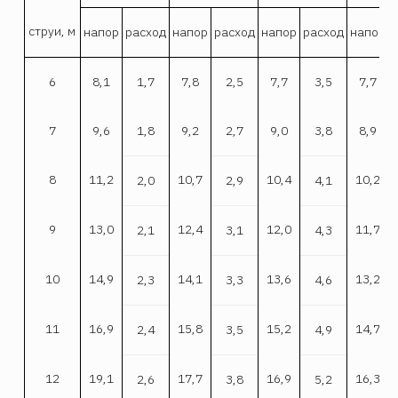
струи, м
напор
расход
напор
расход
напор
расход
напор
6
8,1
1,7
7,8
2,5
7,7
3,5
7,7
7
9,6
1,8
9,2
2,7
9,0
3,8
8,9
8
11,2
10,7
10,4
10,2
2,0
2,9
4,1
9
13,0
12,4
12,0
11,7
2,1
3,1
4,3
10
14,9
14,1
13,6
13,2
2,3
3,3
4,6
11
16,9
15,8
15,2
14,7
2,4
3,5
4,9
12
19,1
17,7
16,9
16,3
2,6
3,8
5,2