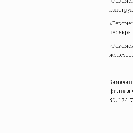
«Рекоме
конструк
«Рекоме
перекрыт
«Рекомен
железоб
Замечан
филиал Ф
39, 174-