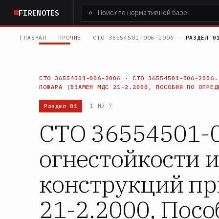
Перейти
⌕
FIRENOTES
к
основному
ГЛАВНАЯ
›
ПРОЧИЕ
›
СТО 36554501-006-2006
›
РАЗДЕЛ 0
содержанию
СТО 36554501-006-2006 · СТО 36554501-006-2006.
ПОЖАРА (ВЗАМЕН МДС 21-2.2000, ПОСОБИЯ ПО ОПРЕД
Раздел 01
1 ИЗ 7
СТО 36554501-0
огнестойкости 
конструкций пр
21-2.2000, Пос