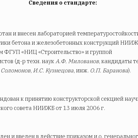
Сведения о стандарте:
отан и внесен лабораторией температуростойкост
тики бетона и железобетонных конструкций НИИЖ
м ФГУП «НИЦ «Строительство» и группой
стов (д-р техн. наук
А.Ф. Милованов
, кандидаты т
. Соломонов
,
И.С. Кузнецова
, инж.
О.П. Баранова
).
ндован к принятию конструкторской секцией науч
кого совета НИИЖБ от 13 июля 2006 г.
ден и введен в действие приказом и.о. генерально