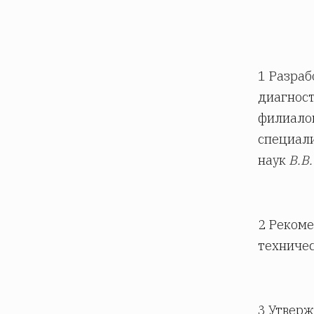
1 Разраб
диагнос
филиало
специали
наук
В.В
2 Рекоме
техничес
3 Утверж