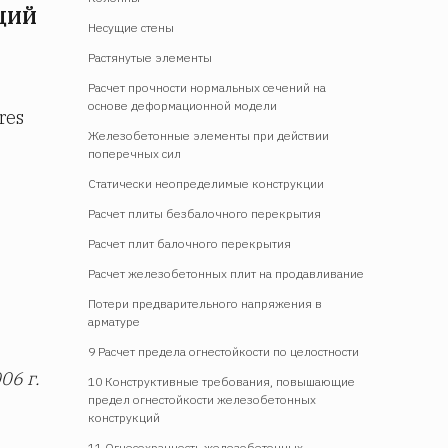
ЦИЙ
Несущие стены
Растянутые элементы
Расчет прочности нормальных сечений на
основе деформационной модели
res
Железобетонные элементы при действии
поперечных сил
Статически неопределимые конструкции
Расчет плиты безбалочного перекрытия
Расчет плит балочного перекрытия
Расчет железобетонных плит на продавливание
Потери предварительного напряжения в
арматуре
9 Расчет предела огнестойкости по целостности
06 г.
10 Конструктивные требования, повышающие
предел огнестойкости железобетонных
конструкций
11 Огнесохранность железобетонных