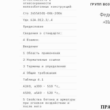
огнесохранности
ГРУПП ВО
железобетонных конструкций
Сто 36554501-006-2006
Феде
Удк 624.012.3/.4
«Н
Предисловие
Сведения о стандарте:
4 Взамен:
Введение
1 Область применения
2 Нормативные ссылки
3 Термины и определения
4 Общие требования
Таблица 4.1
А240, а300 - 510 °с,
А500, а540 - 520 °с,
5 Свойства бетона и арматуры
при огневом воздействии и
ПРА
после него