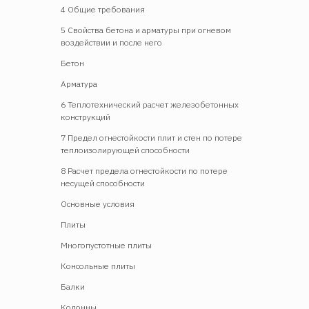
4 Общие требования
5 Свойства бетона и арматуры при огневом
е
воздействии и после него
Бетон
Арматура
6 Теплотехнический расчет железобетонных
конструкций
7 Предел огнестойкости плит и стен по потере
теплоизолирующей способности
8 Расчет предела огнестойкости по потере
несущей способности
Основные условия
Плиты
Многопустотные плиты
Консольные плиты
Балки
Колонны