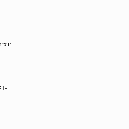
ых и
-
71-