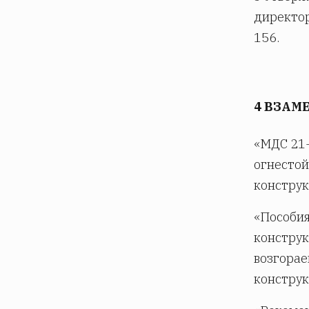
директор
156.
4 ВЗАМЕ
«МДС 21-
огнестой
конструк
«Пособия
конструк
возгорае
конструк