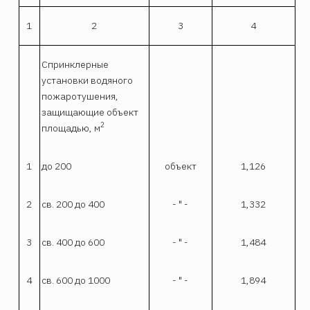
1
2
3
4
Спринклерные
установки водяного
пожаротушения,
защищающие объект
2
площадью, м
1
до 200
объект
1,126
2
св. 200 до 400
- " -
1,332
3
св. 400 до 600
- " -
1,484
4
св. 600 до 1000
- " -
1,894