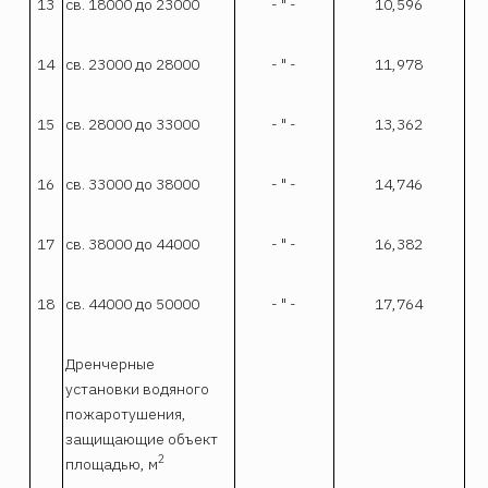
13
св. 18000 до 23000
- " -
10,596
14
св. 23000 до 28000
- " -
11,978
15
св. 28000 до 33000
- " -
13,362
16
св. 33000 до 38000
- " -
14,746
17
св. 38000 до 44000
- " -
16,382
18
св. 44000 до 50000
- " -
17,764
Дренчерные
установки водяного
пожаротушения,
защищающие объект
2
площадью, м