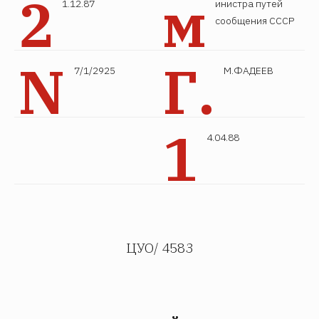
2
м
1.12.87
инистра путей
сообщения СССР
N
Г.
7/1/2925
М.ФАДЕЕВ
1
4.04.88
ЦУО/ 4583