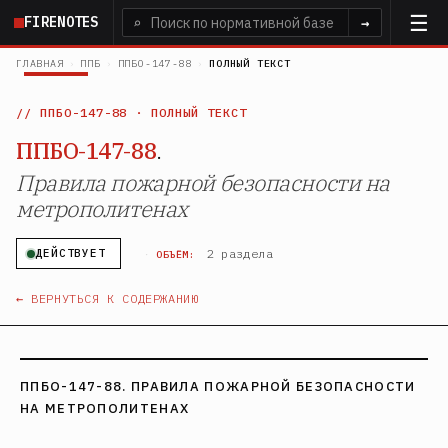
Перейти
FIRENOTES
⌕
→
к
основному
ГЛАВНАЯ
›
ППБ
›
ППБО-147-88
›
ПОЛНЫЙ ТЕКСТ
содержанию
ППБО-147-88
· ПОЛНЫЙ ТЕКСТ
ППБО-147-88
.
Правила пожарной безопасности на
метрополитенах
·
2 раздела
ДЕЙСТВУЕТ
ОБЪЁМ:
← ВЕРНУТЬСЯ К СОДЕРЖАНИЮ
ППБО-147-88. ПРАВИЛА ПОЖАРНОЙ БЕЗОПАСНОСТИ
НА МЕТРОПОЛИТЕНАХ