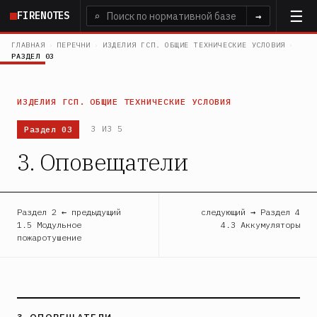
Перейти
FIRENOTES
⌕
→
к
основному
ГЛАВНАЯ
›
ПЕРЕЧНИ
›
ИЗДЕЛИЯ ГСП. ОБЩИЕ ТЕХНИЧЕСКИЕ УСЛОВИЯ
›
РАЗДЕЛ 03
содержанию
ИЗДЕЛИЯ ГСП. ОБЩИЕ ТЕХНИЧЕСКИЕ УСЛОВИЯ
Раздел 03
3 ИЗ 5
3. Оповещатели
Раздел 2 ← предыдущий
следующий → Раздел 4
1.5 Модульное
4.3 Аккумуляторы
пожаротушение