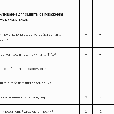
удование для защиты от поражения
трическим
током
тно-отключающее устройство типа
+
+
нал-1"
ор контроля изоляции типа Ф419
+
+
ь с кабелем для заземления
-
1
шка с кабелем для заземления
-
1
атки диэлектрические, пар
2
2
ик резиновый диэлектрический
1
2