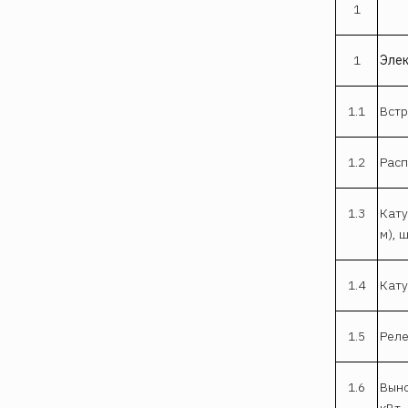
1
1
Эле
1.1
Встр
1.2
Расп
1.3
Кату
м), ш
1.4
Кату
1.5
Реле
1.6
Выно
кВт