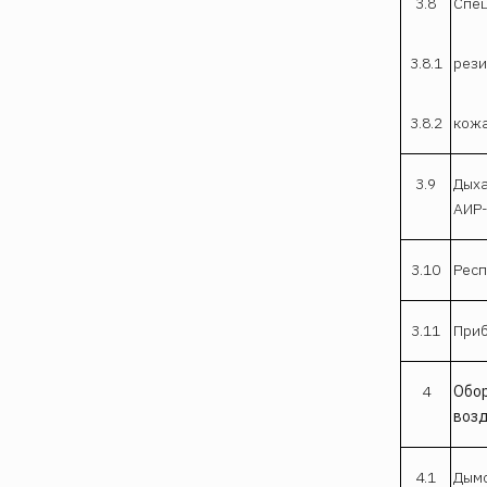
3.8
Спец
3.8.1
рези
3.8.2
кожа
3.9
Дыха
АИР
3.10
Респ
3.11
Приб
4
Обор
воз
4.1
Дымо