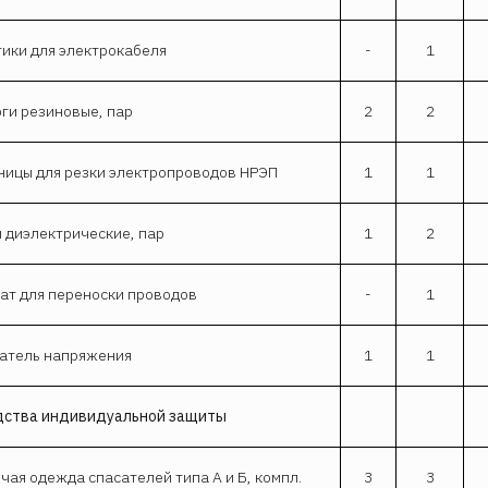
ики для электрокабеля
-
1
ги резиновые, пар
2
2
ицы для резки электропроводов НРЭП
1
1
 диэлектрические, пар
1
2
ат для переноски проводов
-
1
атель напряжения
1
1
дства индивидуальной защиты
чая одежда спасателей типа А и Б, компл.
3
3