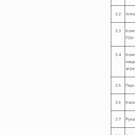
3.2
Аппа
3.3
Комп
ТОК-
3.4
Комп
защи
агре
3.5
Перч
3.6
Каск
3.7
Рука