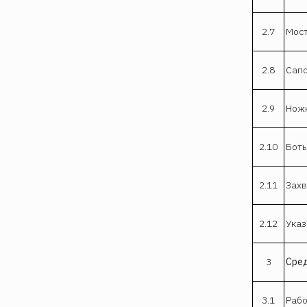
2.7
Мост
2.8
Сапо
2.9
Ножн
2.10
Боты
2.11
Захв
2.12
Указ
3
Сре
3.1
Рабо