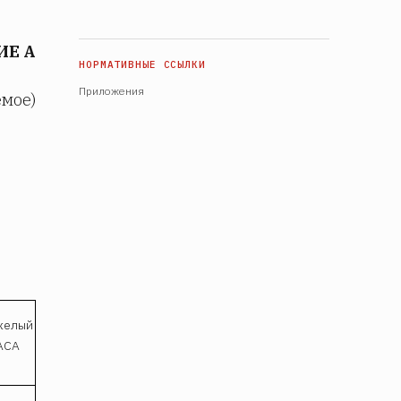
Е А
Приложения
мое)
-
желый
АСА