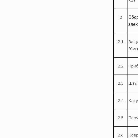
2
Обор
элек
2.1
Защи
"Сиг
2.2
Приб
2.3
Штыр
2.4
Кату
2.5
Перч
2.6
Ковр