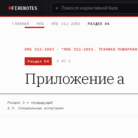
Перейти
⌕
FIRENOTES
к
основному
ГЛАВНАЯ
›
НПБ
›
НПБ 312-2003
›
РАЗДЕЛ 04
содержанию
НПБ 312-2003 · "НПБ 312-2003. ТЕХНИКА ПОЖАРНАЯ
Раздел 04
4 ИЗ 5
Приложение а
Раздел 3 ← предыдущий
4.9. Специальные испытания