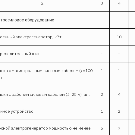
2
3
4
ктросиловое оборудование
оенный электрогенератор, кВт
-
10
ределительный щит
-
+
шка с магистральным силовым кабелем (
L
=100
1
1
т.
шки с рабочим силовым кабелем (
L
=25 м), шт.
2
4
йное устройство
1
2
сной электрогенератор мощностью не менее,
5
7