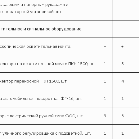
ывающим и напорным рукавами и
генераторной установкой, шт.
тительное и сигнальное оборудование
скопическая осветительная мачта
+
+
екторы на осветительной мачте ПКН 1500, шт.
1
3
ектор переносной ПКН 1500, шт.
1
4
 автомобильная поворотная ФГ-16, шт.
1
1
рь электрический ручной типа ФОС, шт.
3
3
 уличного регулировщика с подсветкой, шт.
1
1