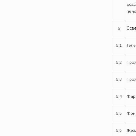
всас
пено
5
Осве
5.1
Теле
5.2
Прож
5.3
Прож
5.4
Фара
5.5
Фона
5.6
Жезл