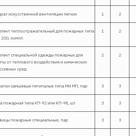
рат искусственной вентиляции легких
1
2
лект теплоотражательный для пожарных типа
1
2
 200, компл.
лект специальной одежды пожарных для
2
2
ты от теплового воздействия и химических
ссивных сред
атки замшевые пятипалые типа МИ МП, пар
3
3
а пожарная типа КП-92 или КП-98, шт.
3
3
вицы пожарные специальные, пар
3
3