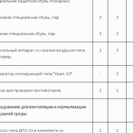
иальная защитная обувь пожарных:
новая специальная обувь, пар
3
3
ная специальная обувь, пар
3
3
тельный аппарат со сжатым воздухом типа
3
3
-98МИ
иратор изолирующий типа "Урал-10"
-
3
ор для проверки противогазов
1
1
удование для вентиляции и нормализации
душной среды
сос типа ДПЭ-15 в комплекте со
1
2