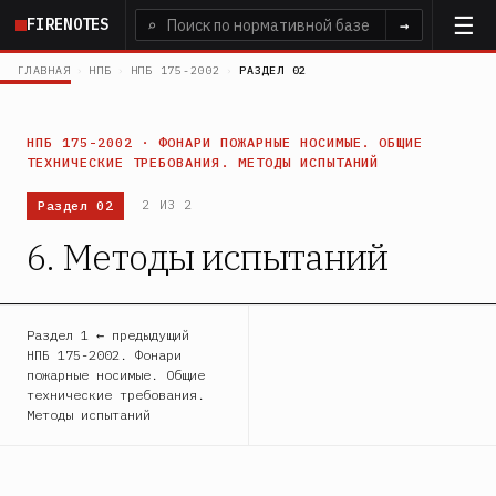
Перейти
FIRENOTES
⌕
→
к
основному
ГЛАВНАЯ
›
НПБ
›
НПБ 175-2002
›
РАЗДЕЛ 02
содержанию
НПБ 175-2002 · ФОНАРИ ПОЖАРНЫЕ НОСИМЫЕ. ОБЩИЕ
ТЕХНИЧЕСКИЕ ТРЕБОВАНИЯ. МЕТОДЫ ИСПЫТАНИЙ
Раздел 02
2 ИЗ 2
6. Методы испытаний
Раздел 1 ← предыдущий
НПБ 175-2002. Фонари
пожарные носимые. Общие
технические требования.
Методы испытаний