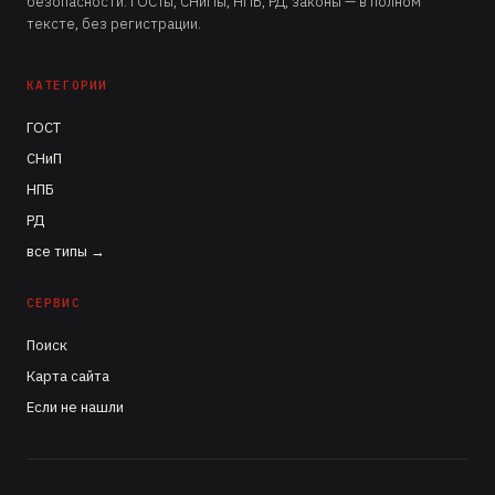
безопасности. ГОСТы, СНиПы, НПБ, РД, законы — в полном
тексте, без регистрации.
КАТЕГОРИИ
ГОСТ
СНиП
НПБ
РД
все типы →
СЕРВИС
Поиск
Карта сайта
Если не нашли