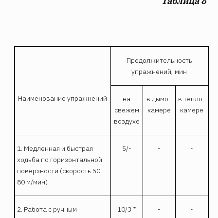
Таблица 8
Продолжительность
упражнений, мин
Наименование упражнений
на
в дымо-
в тепло-
свежем
камере
камере
воздухе
1. Медленная и быстрая
5/-
-
-
ходьба по горизонтальной
поверхности (скорость 50-
80 м/мин)
2. Работа с ручным
10/3 *
-
-