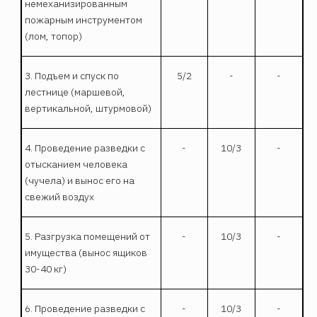
немеханизированным
пожарным инструментом
(лом, топор)
3. Подъем и спуск по
5/2
-
-
лестнице (маршевой,
вертикальной, штурмовой)
4. Проведение разведки с
-
10/3
-
отысканием человека
(чучела) и вынос его на
свежий воздух
5. Разгрузка помещений от
-
10/3
-
имущества (вынос ящиков
30-40 кг)
6. Проведение разведки с
-
10/3
-