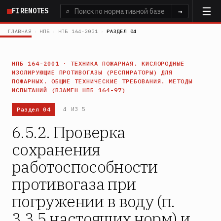
Перейти
FIRENOTES
⌕
→
к
основному
ГЛАВНАЯ
›
НПБ
›
НПБ 164-2001
›
РАЗДЕЛ 04
содержанию
НПБ 164-2001 · ТЕХНИКА ПОЖАРНАЯ. КИСЛОРОДНЫЕ
ИЗОЛИРУЮЩИЕ ПРОТИВОГАЗЫ (РЕСПИРАТОРЫ) ДЛЯ
ПОЖАРНЫХ. ОБЩИЕ ТЕХНИЧЕСКИЕ ТРЕБОВАНИЯ. МЕТОДЫ
ИСПЫТАНИЙ (ВЗАМЕН НПБ 164-97)
Раздел 04
4 ИЗ 5
6.5.2. Проверка
сохранения
работоспособности
противогаза при
погружении в воду (п.
3.3.5 настоящих норм) и