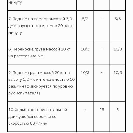
минуту
7. Подъем на помост высотой 3,0
5/2
-
5/3
дм и спуск с него в темпе 20 раз в
минуту
8. Переноска груза массой 20 кг
10/3
-
10/3
на расстояние 5 м
9. Подъем груза массой 20 кг на
10/3
-
10/3
высоту 1,2 м с интенсивностью 10
раз/мин (фиксируется по уровню
рук испытателя)
10. Ходьба по горизонтальной
-
15
5
движущейся дорожке со
скоростью 80 м/мин