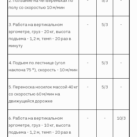
2. Ползание на четвереньках по
-
5/3
-
полу со скоростью 10 м/мин
3. Работа на вертикальном
-
5/3
-
эргометре, груз - 20 кг, высота
подъема - 1,2 м, темп - 20 раз в
минуту
4. Подъем по лестнице (угол
-
5/3
-
наклона 75 °), скорость - 10 м/мин
5. Переноска носилок массой 40 кг
-
5/3
-
со скоростью 60 м/мин на
движущейся дорожке
6. Работа на вертикальном
-
-
10/3
эргометре, груз - 10 кг, высота
подъема - 1,2 м, темп - 20 раз в