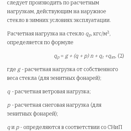
следует производить по расчетным
нагрузкам, действующим на наружное
стекло в зимних условиях эксплуатации.
2
Расчетная нагрузка на стекло
q
, кгс/м
,
р
определяется по формуле
q
=
g + (q + p) n + q
+q
,
(2)
p
t
ат
где
g
-
расчетная нагрузка от собственного
веса стекла (для зенитных фонарей);
q -
расчетная ветровая нагрузка;
р -
расчетная снеговая нагрузка (для
зенитных фонарей);
q
и
р
- определяются в соответствии со СНиП