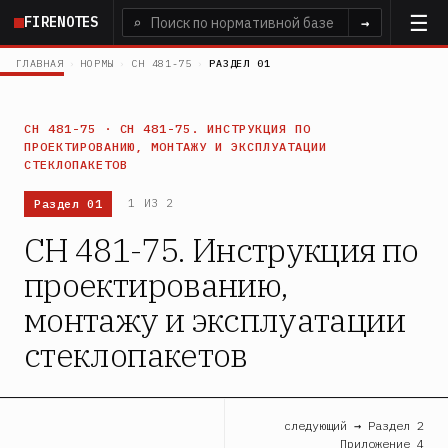
Перейти
FIRENOTES
⌕
→
к
основному
ГЛАВНАЯ
›
НОРМЫ
›
СН 481-75
›
РАЗДЕЛ 01
содержанию
СН 481-75 · СН 481-75. ИНСТРУКЦИЯ ПО
ПРОЕКТИРОВАНИЮ, МОНТАЖУ И ЭКСПЛУАТАЦИИ
СТЕКЛОПАКЕТОВ
Раздел 01
1 ИЗ 2
СН 481-75. Инструкция по
проектированию,
монтажу и эксплуатации
стеклопакетов
следующий → Раздел 2
Приложение 4