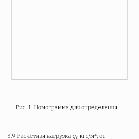
Рис. 1. Номограмма для определения
2
3.9 Расчетная нагрузка
q
, кгс/м
, от
t