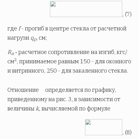
, (7)
где
f
- прогиб в центре стекла от расчетной
нагрузи
q
, см;
p
R
‑ расчетное сопротивление на изгиб, кгс/
и
2
см
, принимаемое равным 150 - для оконного
и витринного, 250 - для закаленного стекла.
Отношение
определяется по графику,
приведенному на
рис. 3, в зависимости от
величины
k,
вычисляемой по формуле
, (8)