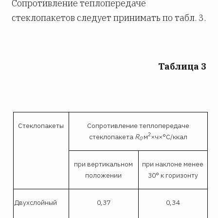
Сопротивление теплопередаче
стеклопакетов следует принимать по табл. 3.
Таблица 3
Стеклопакеты
Сопротивление теплопередаче
2
стеклопакета
R
м
×ч×°С/ккал
0
при вертикальном
при наклоне менее
положении
30° к горизонту
Двухслойный
0,37
0,34