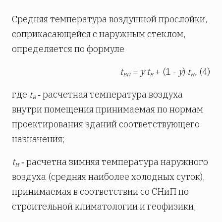
Средняя температура воздушной прослойки,
соприкасающейся с наружным стеклом,
определяется по формуле
t
=
y
t
+ (1 -
y
)
t
,
(4)
вп
в
н
где
t
‑ расчетная температура воздуха
в
внутри помещения принимаемая по нормам
проектирования зданий соответствующего
назначения;
t
‑ расчетна зимняя температура наружного
н
воздуха (средняя наиболее холодных суток),
принимаемая в соответствии со СНиП по
строительной климатологии и геофизики;