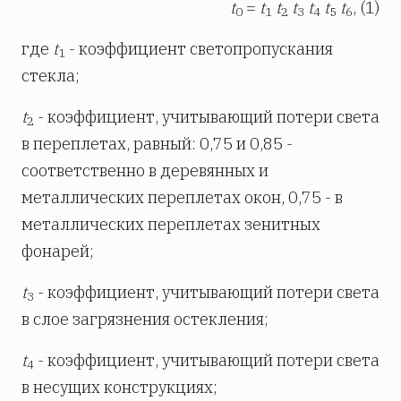
t
=
t
t
t
t
t
t
, (1)
0
1
2
3
4
5
6
где
t
- коэффициент светопропускания
1
стекла;
t
- коэффициент, учитывающий потери света
2
в переплетах, равный: 0,75 и 0,85 -
соответственно в деревянных и
металлических переплетах окон, 0,75 - в
металлических переплетах зенитных
фонарей;
t
- коэффициент, учитывающий потери света
3
в слое загрязнения остекления;
t
- коэффициент, учитывающий потери света
4
в несущих конструкциях;