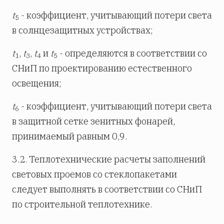
t
- коэффициент, учитывающий потери света
5
в солнцезащитных устройствах;
t
,
t
,
t
и
t
- определяются в соответствии со
1
3
4
5
СНиП по проектированию естественного
освещения;
t
- коэффициент, учитывающий потери света
6
в защитной сетке зенитных фонарей,
принимаемый равным 0,9.
3.2. Теплотехнические расчеты заполнений
световых проемов со стеклопакетами
следует выполнять в соответствии со СНиП
по строительной теплотехнике.