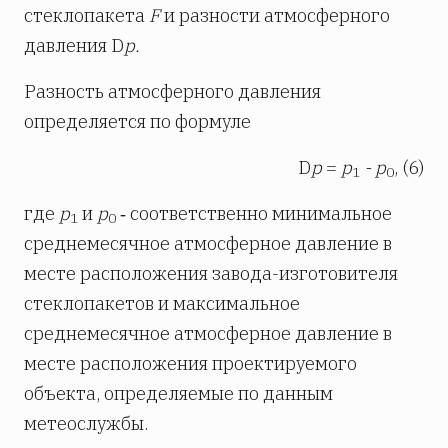
стеклопакета
F
и разности атмосферного
давления D
р.
Разность атмосферного давления
определяется по формуле
D
р
=
р
- р
, (6)
1
0
где
р
и
р
‑ соответственно минимальное
1
0
среднемесячное атмосферное давление в
месте расположения завода-изготовителя
стеклопакетов и максимальное
среднемесячное атмосферное давление в
месте расположения проектируемого
объекта, определяемые по данным
метеослужбы.