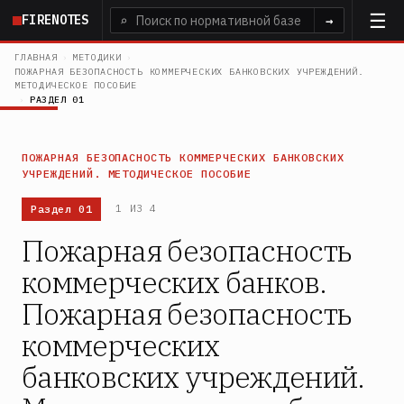
Перейти
FIRENOTES
⌕
→
к
основному
ГЛАВНАЯ
›
МЕТОДИКИ
›
ПОЖАРНАЯ БЕЗОПАСНОСТЬ КОММЕРЧЕСКИХ БАНКОВСКИХ УЧРЕЖДЕНИЙ.
содержанию
МЕТОДИЧЕСКОЕ ПОСОБИЕ
›
РАЗДЕЛ 01
ПОЖАРНАЯ БЕЗОПАСНОСТЬ КОММЕРЧЕСКИХ БАНКОВСКИХ
УЧРЕЖДЕНИЙ. МЕТОДИЧЕСКОЕ ПОСОБИЕ
Раздел 01
1 ИЗ 4
Пожарная безопасность
коммерческих банков.
Пожарная безопасность
коммерческих
банковских учреждений.