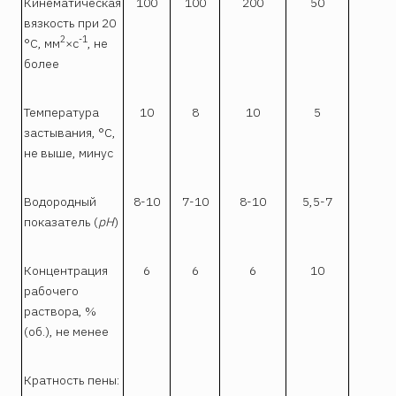
Кинематическая
100
100
200
50
вязкость при 20
2
-1
°С, мм
×с
, не
более
Температура
10
8
10
5
застывания, °С,
не выше, минус
Водородный
8-10
7-10
8-10
5,5-7
6
показатель (
рН
)
Концентрация
6
6
6
10
рабочего
раствора, %
(об.), не менее
Кратность пены: