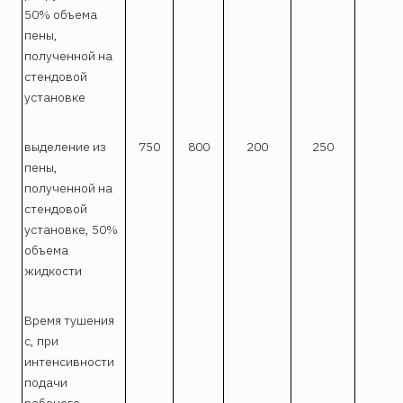
50% объема
пены,
полученной на
стендовой
установке
выделение из
750
800
200
250
пены,
полученной на
стендовой
установке, 50%
объема
жидкости
Время тушения
с, при
интенсивности
подачи
рабочего