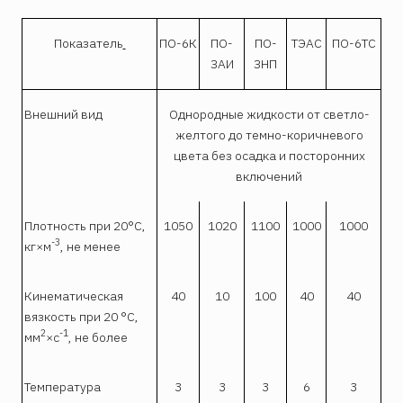
Показатель
ПО-6К
ПО-
ПО-
ТЭАС
ПО-6ТС
ЗАИ
ЗНП
Внешний вид
Однородные жидкости от светло-
желтого до темно-коричневого
цвета без осадка и посторонних
включений
Плотность при 20°С,
1050
1020
1100
1000
1000
-3
кг×м
, не менее
Кинематическая
40
10
100
40
40
вязкость при 20 °С,
2
-1
мм
×с
, не более
Температура
3
3
3
6
3