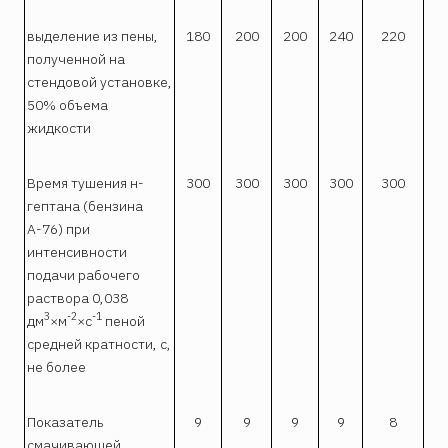
выделение из пены,
180
200
200
240
220
полученной на
стендовой установке,
50% объема
жидкости
Время тушения н-
300
300
300
300
300
гептана (бензина
А-76) при
интенсивности
подачи рабочего
раствора 0,038
3
-2
-1
дм
×м
×с
пеной
средней кратности, с,
не более
Показатель
9
9
9
9
8
смачивающей