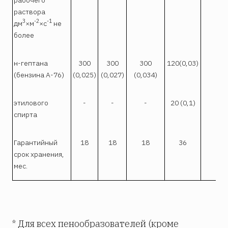
раствора
3
-2
-1
дм
×м
×с
не
более
н-гептана
300
300
300
120(0,03)
50(
(бензина А-76)
(0,025)
(0,027)
(0,034)
этилового
-
-
-
20 (0,1)
50(
спирта
Гарантийный
18
18
18
36
срок хранения,
мес.
* Для всех пенообразователей (кроме