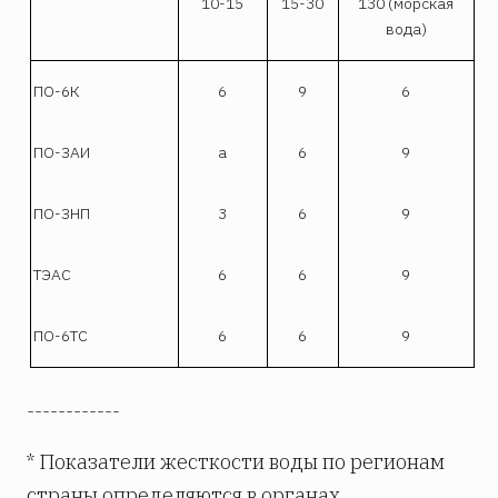
10-15
15-30
130 (морская
вода)
ПО-6К
6
9
6
ПО-ЗАИ
а
6
9
ПО-ЗНП
3
6
9
ТЭАС
6
6
9
ПО-6ТС
6
6
9
------------
* Показатели жесткости воды по регионам
страны определяются в органах