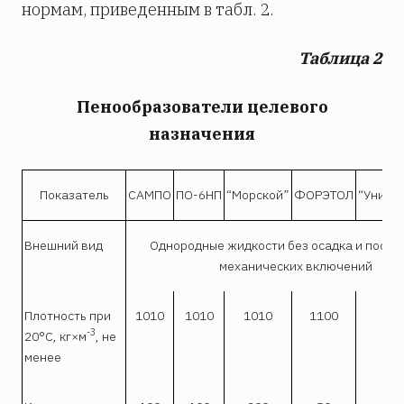
нормам, приведенным в табл. 2.
Таблица 2
Пенообразователи целевого
назначения
Показатель
САМПО
ПО-6НП
“Морской”
ФОРЭТОЛ
“Униве
Внешний вид
Однородные жидкости без осадка и посто
механических включений
Плотность при
1010
1010
1010
1100
1
-3
20°С, кг×м
, не
менее