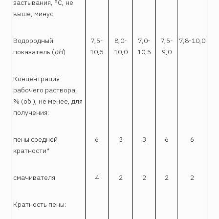
застывания, °С, не
выше, минус
Водородный
7,5-
8,0-
7,0-
7,5-
7,8-10,0
показатель (
рН
)
10,5
10,0
10,5
9,0
Концентрация
рабочего раствора,
% (об.), не менее, для
получения:
пены средней
6
3
3
6
6
кратности*
смачивателя
4
2
2
2
2
Кратность пены: