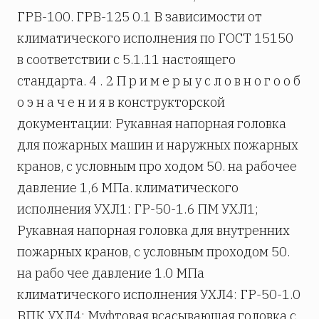
ГРВ-100. ГРВ-125 0.1 В зависимости от
климатического исполнения по ГОСТ 15150
в соответствии с 5.1.11 настоящего
стандарта. 4 . 2 П р и м е р ы у с л о в н о г о о б
о э н а ч е н и я в конструкторской
документации: Рукавная напорная головка
для пожарных машин и наружных пожарных
кранов, с условным про­ ходом 50. на рабочее
давление 1,6 МПа. климатического
исполнения УХЛ1: ГР-50-1.6 ПМ УХЛ1;
Рукавная напорная головка для внутренних
пожарных кранов, с условным проходом 50.
на рабо­ чее давление 1.0 МПа
климатического исполнения УХЛ4: ГР-50-1.0
ВПК УХЛ4; Муфтовая всасывающая головка с