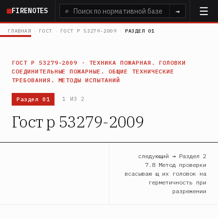
Перейти
FIRENOTES
⌕
→
к
основному
ГЛАВНАЯ
›
ГОСТ
›
ГОСТ Р 53279-2009
›
РАЗДЕЛ 01
содержанию
ГОСТ Р 53279-2009 · ТЕХНИКА ПОЖАРНАЯ. ГОЛОВКИ
СОЕДИНИТЕЛЬНЫЕ ПОЖАРНЫЕ. ОБЩИЕ ТЕХНИЧЕСКИЕ
ТРЕБОВАНИЯ. МЕТОДЫ ИСПЫТАНИЙ
Раздел 01
1 ИЗ 2
Гост р 53279-2009
следующий → Раздел 2
7.8 Метод проверки
всасываю щ их головок на
герметичность при
разрежении