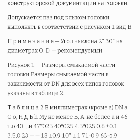
конструкторской документации на головки.
Допускается паз под клыком головки
выполнять в соответствии с рисунком 1 вид В.
П р и м е ч а н и е — Угол наклона 2" 30" на
диаметрах О. D, — рекомендуемый.
Рисунок 1 — Размеры смыкаемой части
головки Размеры смыкаемой части в
зависимости от DN для всех типов головок
указаны в таблице 2.
Т а б л и ц а 2 В миллиметрах (кроме а) DN а
О о, Н Д Ь h Му не менее Ь, А. не более а и 46-
т.о 40_,.и 47*025 40*025 4.5*025 0.6 ±0.1
3.5,0.23 — — 18 ±0.9 10° ± 1 71-0.9 63-о.9