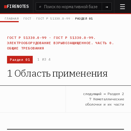
Перейти
FIRENOTES
⌕
→
к
основному
ГЛАВНАЯ
›
ГОСТ
›
ГОСТ Р 51330.0-99
›
РАЗДЕЛ 01
содержанию
ГОСТ Р 51330.0-99 · ГОСТ Р 51330.0-99.
ЭЛЕКТРООБОРУДОВАНИЕ ВЗРЫВОЗАЩИЩЕННОЕ. ЧАСТЬ 0.
ОБЩИЕ ТРЕБОВАНИЯ
Раздел 01
1 ИЗ 4
1 Область применения
следующий → Раздел 2
7 Неметаллические
оболочки и их части