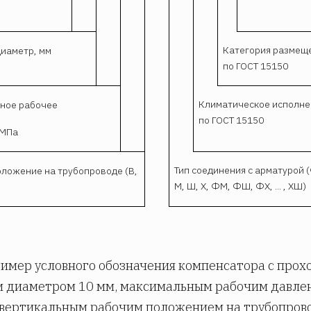
Категория размещ
диаметр, мм
по ГОСТ 15150
Климатическое исполн
ное рабочее
по ГОСТ 15150
 МПа
Тип соединения с арматурой 
оложение на трубопроводе (В,
М, Ш, X, ФМ, ФШ, ФХ, ... , ХШ)
ример условного обозначения компенсатора с прох
м диаметром 10 мм, максимальным рабочим давле
 вертикальным рабочим положением на трубопров