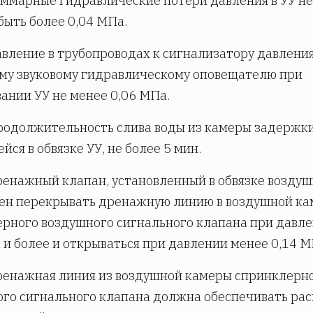
Суммарные гидравлические потери давления в УУ не
ыть более 0,04 МПа.
Давление в трубопроводах к сигнализатору давления
му звуковому гидравлическому оповещателю при
ании УУ не менее 0,06 МПа.
Продолжительность слива воды из камеры задержки
йся в обвязке УУ, не более 5 мин.
Дренажный клапан, установленный в обвязке возду
ен перекрывать дренажную линию в воздушной ка
рного воздушного сигнального клапана при давл
 и более и открываться при давлении менее 0,14 М
Дренажная линия из воздушной камеры спринклерн
го сигнального клапана должна обеспечивать ра