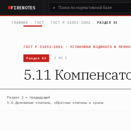
Перейти
⌕
FIRENOTES
к
основному
ГЛАВНАЯ
›
ГОСТ
›
ГОСТ Р 51052-2002
›
РАЗДЕЛ 03
содержанию
ГОСТ Р 51052-2002 · УСТАНОВКИ ВОДЯНОГО И ПЕННО
Раздел 03
3 ИЗ 5
5.11 Компенсат
Раздел 2 ← предыдущий
5.6 Дренажные клапаны, обратные клапаны и краны