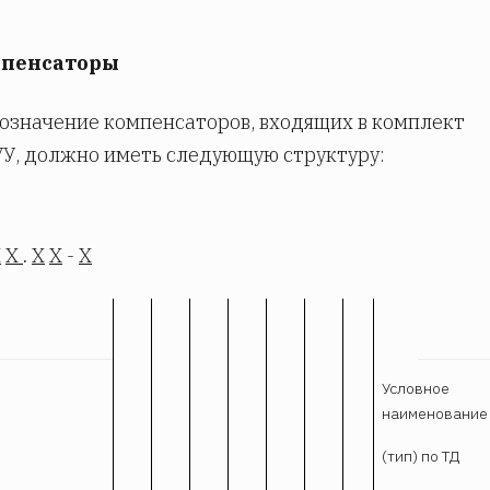
мпенсаторы
бозначение компенсаторов, входящих в комплект
УУ, должно иметь следующую структуру:
Х
Х
.
Х
Х
-
Х
Условное
наименование
(тип) по ТД