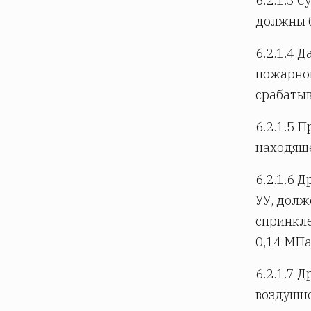
6.2.1.3 
должны б
6.2.1.4 
пожарно
срабатыв
6.2.1.5 
находяще
6.2.1.6 
УУ, долж
спринкле
0,14 МПа
6.2.1.7 
воздушно