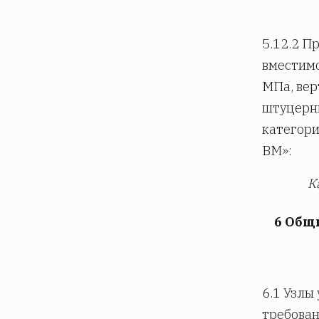
5.12.2 П
вместим
МПа, вер
штуцерны
категори
ВМ»:
К
6 Общ
6.1 Узлы
требован