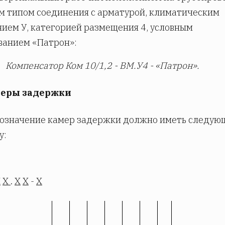
 типом соединения с арматурой, климатическим
ием У, категорией размещения 4, условным
ванием «Патрон»:
Компенсатор Ком 10/1,2 - ВМ.У4 - «Патрон».
меры задержки
бозначение камер задержки должно иметь следу
у:
Х
Х
.
Х
Х
-
Х