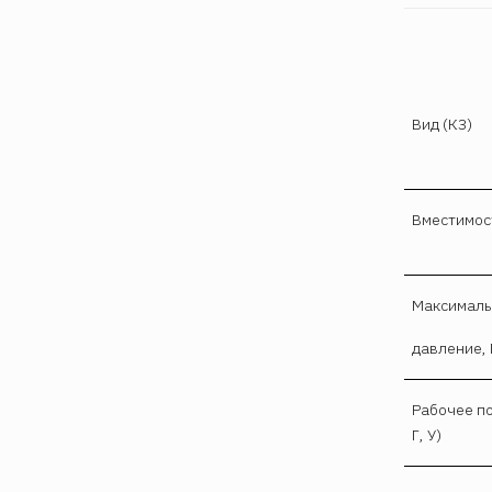
Вид (КЗ)
Вместимос
Максималь
давление,
Рабочее п
Г, У)