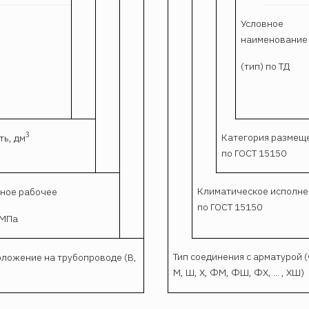
Условное
наименование
(тип) по ТД
3
Категория размещ
ть, дм
по ГОСТ 15150
Климатическое исполн
ное рабочее
по ГОСТ 15150
 МПа
Тип соединения с арматурой 
оложение на трубопроводе (В,
М, Ш, X, ФМ, ФШ, ФХ, ... , ХШ)