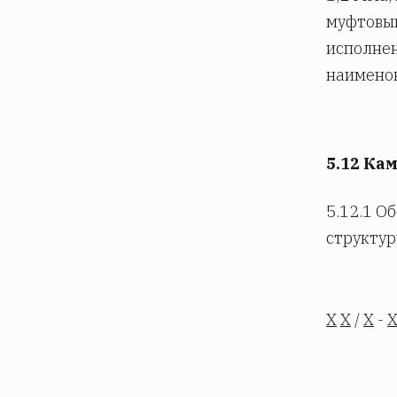
муфтовым
исполнен
наимено
5.12 Ка
5.12.1 О
структур
Х
Х
/
Х
-