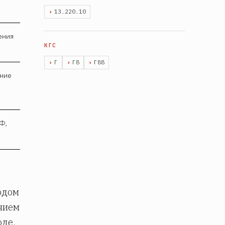
13.220.10
ения
Г
Г8
Г88
ение
(Ф,
одом
нием
оде,