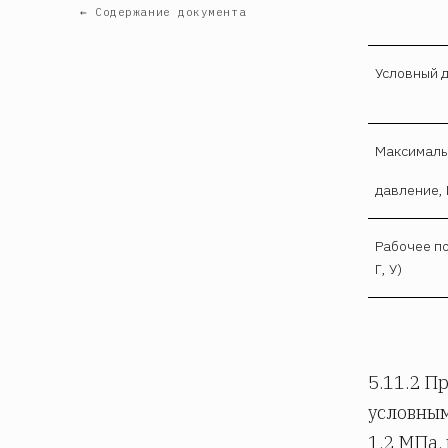
← Содержание документа
Условный 
Максималь
давление,
Рабочее п
Г, У)
5.11.2 П
условны
1,2 МПа,