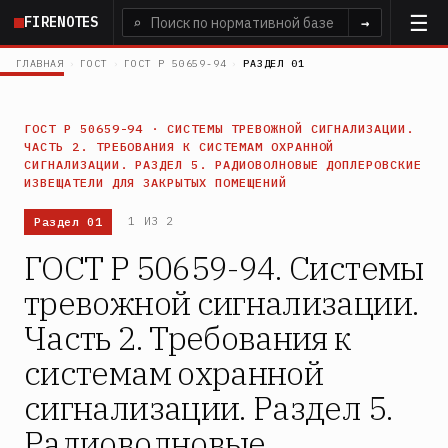
Перейти
FIRENOTES
⌕
→
к
основному
ГЛАВНАЯ
›
ГОСТ
›
ГОСТ Р 50659-94
›
РАЗДЕЛ 01
содержанию
ГОСТ Р 50659-94 · СИСТЕМЫ ТРЕВОЖНОЙ СИГНАЛИЗАЦИИ.
ЧАСТЬ 2. ТРЕБОВАНИЯ К СИСТЕМАМ ОХРАННОЙ
СИГНАЛИЗАЦИИ. РАЗДЕЛ 5. РАДИОВОЛНОВЫЕ ДОПЛЕРОВСКИЕ
ИЗВЕЩАТЕЛИ ДЛЯ ЗАКРЫТЫХ ПОМЕЩЕНИЙ
Раздел 01
1 ИЗ 2
ГОСТ Р 50659-94. Системы
тревожной сигнализации.
Часть 2. Требования к
системам охранной
сигнализации. Раздел 5.
Радиоволновые