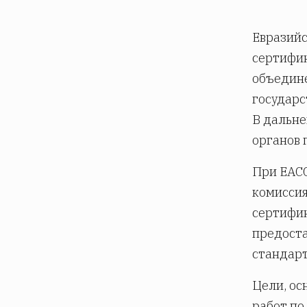
Евразийс
сертифик
объедин
государс
В дальне
органов 
При ЕАСС
комиссия
сертифик
предоста
стандарт
Цели, ос
работ по