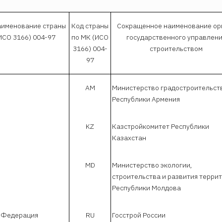
аименование страны
Код страны
Сокращенное наименование ор
ИСО 3166) 004-97
по МК (ИСО
государственного управлен
3166) 004-
строительством
97
AM
Министерство градостроительст
Республики Армения
KZ
Казстройкомитет Республики
Казахстан
MD
Министерство экологии,
строительства и развития терри
Республики Молдова
 Федерация
RU
Госстрой России