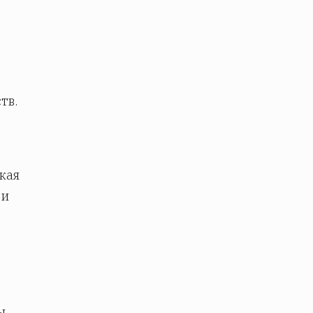
тв.
кая
 и
ы