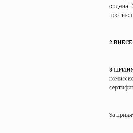
ордена "
противо
2 ВНЕС
3 ПРИН
комиссие
сертифик
За приня