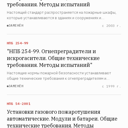
требования. Методы испытаний
Настоящий стандарт распространяется на пожарные шкафы,
которые устанавливаются в зданиях и сооружениях и
предназначены для размещения пожарного крана и (или)
ЗАМЕНЁН
с 2003 г.
огнетушителей. Настоящий стандарт устанавливает общие
техничес…
НПБ 254-99
"НПБ 254-99. Огнепреградители и
искрогасители. Общие технические
требования. Методы испытаний"
Настоящие нормы пожарной безопасности устанавливают
общие технические требования к огнепреградителям и
искрогасителям, а также методы их испытаний. Нормы
ЗАМЕНЁН
с 1999 г.
распространяются на огнепреградители и искрогасители,
применяемые …
НПБ 54-2001
Установки газового пожаротушения
автоматические. Модули и батареи. Общие
технические требования. Методы