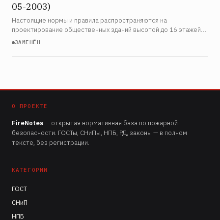
05-2003)
Настоящие нормы и правила распространяются на
проектирование общественных зданий высотой до 16 этажей
включительно и сооружений, а также помещений
ЗАМЕНЁН
общественного назначения, встроенных в здания другого
функционального наз…
О ПРОЕКТЕ
FireNotes
— открытая нормативная база по пожарной
безопасности. ГОСТы, СНиПы, НПБ, РД, законы — в полном
тексте, без регистрации.
КАТЕГОРИИ
ГОСТ
СНиП
НПБ