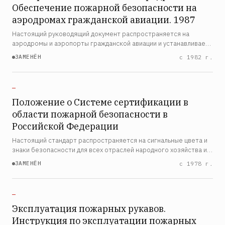
Обеспечение пожарной безопасности на
аэродромах гражданской авиации. 1987
Настоящий руководящий документ распространяется на
аэродромы и аэропорты гражданской авиации и устанавливает
требования по обеспечению пожарной безопасности при
ЗАМЕНЁН
с 1982 г.
эксплуатации воздушных судов, аэродромных сооружений и
назе…
—
Положение о Системе сертификации в
области пожарной безопасности в
Российской Федерации
Настоящий стандарт распространяется на сигнальные цвета и
знаки безопасности для всех отраслей народного хозяйства и
устанавливает назначение, характеристики и порядок
ЗАМЕНЁН
с 1978 г.
применения сигнальных цветов, а также форму, размеры…
—
Эксплуатация пожарных рукавов.
Инструкция по эксплуатации пожарных