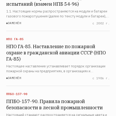
испытаний (взамен НПБ 54-96)
1.1. Настоящие нормы распространяются на модули и батареи
газового пожаротушения (далее по тексту модули и батареи),
которые применяются в автоматических установках газового
ЗАМЕНЁН
с 2002 г.
пожаротушения (АУГП) для хранения и выпуска га…
НПО ГА-85
НПО ГА-85. Наставление по пожарной
охране в гражданской авиации СССР (НПО
ГА-85)
Настоящее наставление устанавливает порядок организации
пожарной охраны на предприятиях, в организациях и
учреждениях гражданской авиации СССР. Наставление
ЗАМЕНЁН
с 1986 г.
распространяется на аэропорты, авиационные предприятия,
ремонтны…
ППБО-157-90
ППБО-157-90. Правила пожарной
безопасности в лесной промышленности
Настоящий стандарт распространяется на сигнальные цвета и