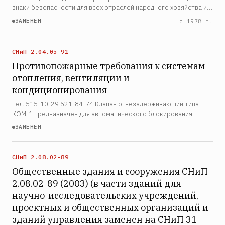
знаки безопасности для всех отраслей народного хозяйства и
устанавливает назначение, характеристики и порядок
ЗАМЕНЁН
с 1978 г.
применения сигнальных цветов, а также форму, размеры…
СНиП 2.04.05-91
Противопожарные требования к системам
отопления, вентиляции и
кондиционирования
Тел. 515-10-29 521-84-74 Клапан огнезадерживающий типа
КОМ-1 предназначен для автоматического блокирования
распространения продуктов горения при пожаре по
ЗАМЕНЁН
воздуховодам, шахтам и каналам систем вентиляции и
кондиционирова…
СНиП 2.08.02-89
Общественные здания и сооружения СНиП
2.08.02-89 (2003) (в части зданий для
научно-исследовательских учреждений,
проектных и общественных организаций и
зданий управления заменен на СНиП 31-