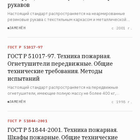
рукавов
Настоящий стандарт распространяется на неармированные
резиновые рукава с текстильным каркасом и металлической
спиралью, имеющие на концах мягкие манжеты для
ЗАМЕНЁН
с 2001 г.
присоединения их к арматуре, применяемые для всасывания и
нагне…
ГОСТ Р 51017-97
ГОСТ Р 51017-97. Техника пожарная.
Огнетушители передвижные. Общие
технические требования. Методы
испытаний
Настоящий стандарт распространяется на передвижные
огнетушители, имеющие полную массу не более 400 кг,
предназначенные для тушения пожаров классов А, В, С, и
ЗАМЕНЁН
с 1998 г.
устанавливает общие технические требования и методы
испытаний.…
ГОСТ Р 51844-2001
ГОСТ Р 51844-2001. Техника пожарная.
Шкафы пожарные. Общие технические