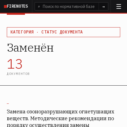
Перейти
FIRENOTES
⌕
→
к
основному
содержанию
КАТЕГОРИЯ · СТАТУС ДОКУМЕНТА
Заменён
13
ДОКУМЕНТОВ
—
Замена озоноразрушающих огнетушащих
веществ. Методические рекомендации по
порядку осуществления замены