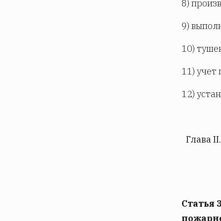
8) произ
9) выпол
10) туше
11) учет
12) уста
Глава I
Статья 
пожарно