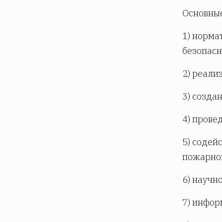
Основные
1) норма
безопасн
2) реали
3) созда
4) прове
5) содей
пожарной
6) научн
7) инфор