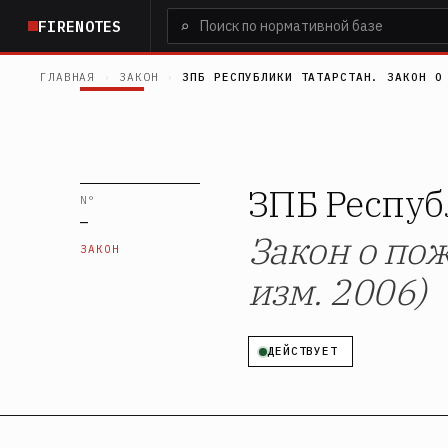
Перейти
⌕
FIRENOTES
к
основному
ГЛАВНАЯ
›
ЗАКОН
›
ЗПБ РЕСПУБЛИКИ ТАТАРСТАН. ЗАКОН О
содержанию
ЗПБ Респу
N°
—
Закон о по
ЗАКОН
изм. 2006)
ДЕЙСТВУЕТ