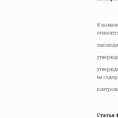
К полном
относятс
законода
утвержде
утвержде
на соде
контроль
Статья 