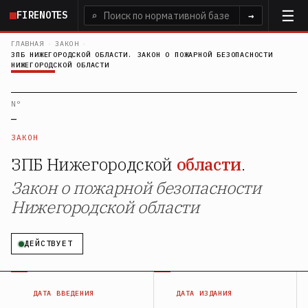
Перейти
FIRENOTES
⌕
→
к
основному
ГЛАВНАЯ
›
ЗАКОН
›
ЗПБ НИЖЕГОРОДСКОЙ ОБЛАСТИ. ЗАКОН О ПОЖАРНОЙ БЕЗОПАСНОСТИ
содержанию
НИЖЕГОРОДСКОЙ ОБЛАСТИ
N°
—
ЗАКОН
ЗПБ Нижегородской
области
.
Закон о пожарной безопасности
Нижегородской области
ДЕЙСТВУЕТ
ДАТА ВВЕДЕНИЯ
ДАТА ИЗДАНИЯ