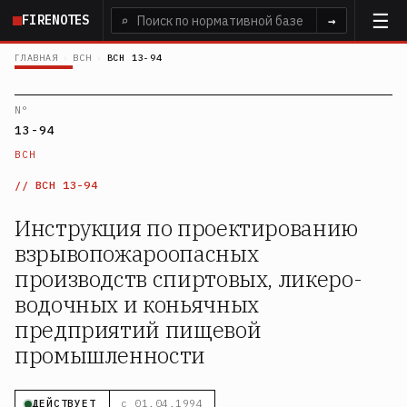
Перейти
FIRENOTES
⌕
→
к
основному
ГЛАВНАЯ
›
ВСН
›
ВСН 13-94
содержанию
N°
13-94
ВСН
ВСН 13-94
Инструкция по проектированию
взрывопожароопасных
производств спиртовых, ликеро-
водочных и коньячных
предприятий пищевой
промышленности
ДЕЙСТВУЕТ
с 01.04.1994