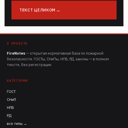
ТЕКСТ ЦЕЛИКОМ
О ПРОЕКТЕ
FireNotes
— открытая нормативная база по пожарной
безопасности. ГОСТы, СНиПы, НПБ, РД, законы — в полном
тексте, без регистрации.
КАТЕГОРИИ
ГОСТ
СНиП
НПБ
РД
все типы →