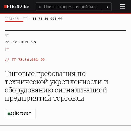
Перейти
FIRENOTES
⌕
→
к
основному
ГЛАВНАЯ
›
ТТ
›
ТТ 78.36.001-99
содержанию
N°
78.36.001-99
ТТ
ТТ 78.36.001-99
Типовые требования по
технической укрепленности и
оборудованию сигнализацией
предприятий торговли
ДЕЙСТВУЕТ