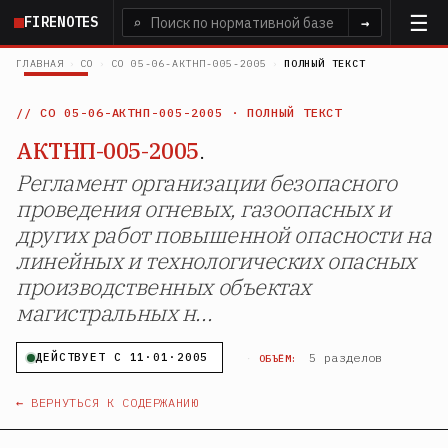
Перейти
FIRENOTES
⌕
→
к
основному
ГЛАВНАЯ
›
СО
›
СО 05-06-АКТНП-005-2005
›
ПОЛНЫЙ ТЕКСТ
содержанию
СО 05-06-АКТНП-005-2005
· ПОЛНЫЙ ТЕКСТ
АКТНП-005-2005
.
Регламент организации безопасного
проведения огневых, газоопасных и
других работ повышенной опасности на
линейных и технологических опасных
производственных объектах
магистральных н...
·
5 разделов
ДЕЙСТВУЕТ С 11·01·2005
ОБЪЁМ:
← ВЕРНУТЬСЯ К СОДЕРЖАНИЮ