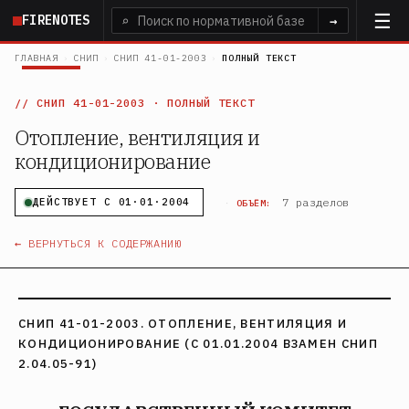
Перейти
FIRENOTES
⌕
→
к
основному
ГЛАВНАЯ
›
СНИП
›
СНИП 41-01-2003
›
ПОЛНЫЙ ТЕКСТ
содержанию
СНИП 41-01-2003
· ПОЛНЫЙ ТЕКСТ
Отопление, вентиляция и
кондиционирование
·
7 разделов
ДЕЙСТВУЕТ С 01·01·2004
ОБЪЁМ:
← ВЕРНУТЬСЯ К СОДЕРЖАНИЮ
СНИП 41-01-2003. ОТОПЛЕНИЕ, ВЕНТИЛЯЦИЯ И
КОНДИЦИОНИРОВАНИЕ (С 01.01.2004 ВЗАМЕН СНИП
2.04.05-91)