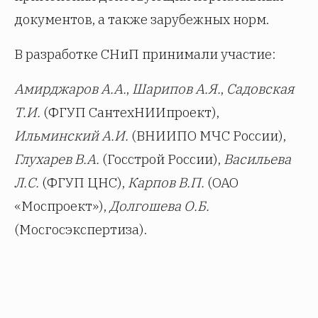
документов, а также зарубежных норм.
В разработке СНиП принимали участие:
Амирджаров А.А.
,
Шарипов А.Я.
,
Садовская
Т.И.
(ФГУП СантехНИИпроект),
Ильминский А.И.
(ВНИИПО МЧС России),
Глухарев В.А.
(Госстрой России),
Васильева
Л.С.
(ФГУП ЦНС),
Карпов В.П.
(ОАО
«Моспроект»),
Долгошева О.Б.
(Мосгосэкспертиза).