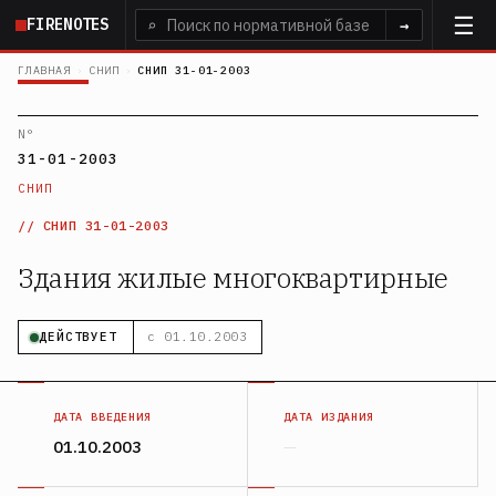
Перейти
FIRENOTES
⌕
→
к
основному
ГЛАВНАЯ
›
СНИП
›
СНИП 31-01-2003
содержанию
N°
31-01-2003
СНИП
СНИП 31-01-2003
Здания жилые многоквартирные
ДЕЙСТВУЕТ
с 01.10.2003
ДАТА ВВЕДЕНИЯ
ДАТА ИЗДАНИЯ
01.10.2003
—