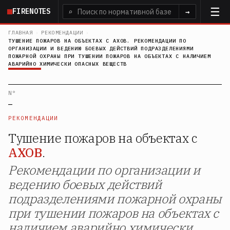
Перейти
FIRENOTES
⌕
→
к
основному
ГЛАВНАЯ
›
РЕКОМЕНДАЦИИ
›
ТУШЕНИЕ ПОЖАРОВ НА ОБЪЕКТАХ С АХОВ. РЕКОМЕНДАЦИИ ПО
содержанию
ОРГАНИЗАЦИИ И ВЕДЕНИЮ БОЕВЫХ ДЕЙСТВИЙ ПОДРАЗДЕЛЕНИЯМИ
ПОЖАРНОЙ ОХРАНЫ ПРИ ТУШЕНИИ ПОЖАРОВ НА ОБЪЕКТАХ С НАЛИЧИЕМ
АВАРИЙНО ХИМИЧЕСКИ ОПАСНЫХ ВЕЩЕСТВ
N°
—
РЕКОМЕНДАЦИИ
Тушение пожаров на объектах с
АХОВ
.
Рекомендации по организации и
ведению боевых действий
подразделениями пожарной охраны
при тушении пожаров на объектах с
наличием аварийно химически