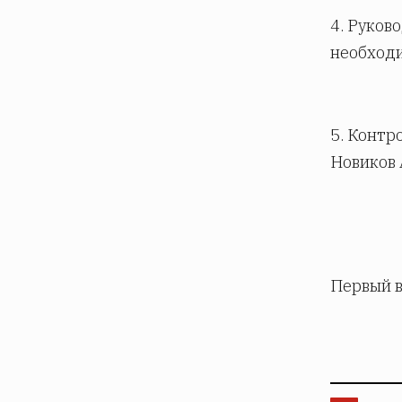
4. Руков
необход
5. Контр
Новиков А
Первый в