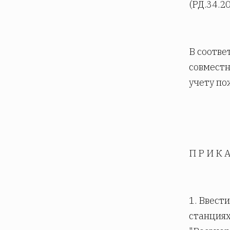
(РД.34.2
В соотве
совместн
учету по
П Р И К А
1. Ввест
станциях