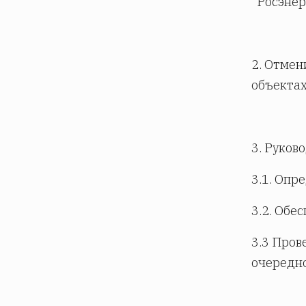
"Росэнер
2. Отмен
объектах
3. Руков
3.1. Опр
3.2. Обе
3.3 Пров
очередно