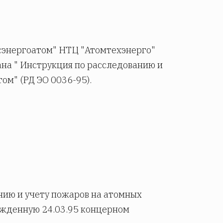
осэнергоатом" НТЦ "Атомтехэнерго"
ана " Инструкция по расследованию и
ом" (РД ЭО 0036-95).
анию и учету пожаров на атомных
ержденную 24.03.95 концерном