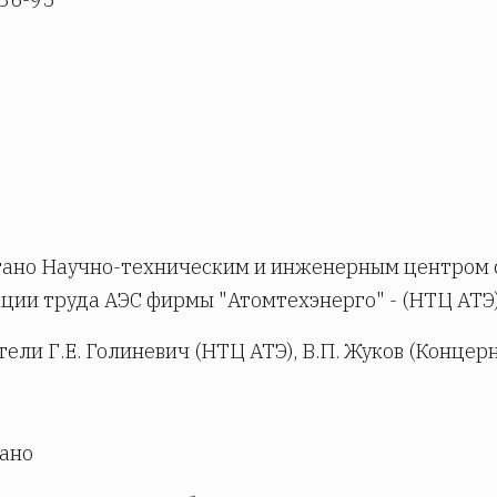
ано Научно-техническим и инженерным центром 
ции труда АЭС фирмы "Атомтехэнерго" - (НТЦ АТЭ)
ели Г.Е. Голиневич (НТЦ АТЭ), В.П. Жуков (Концерн
ано