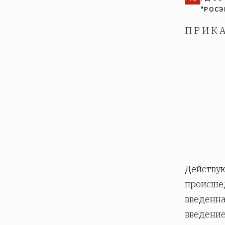
"РОСЭ
П Р И К А
Действую
происшед
введенна
введение