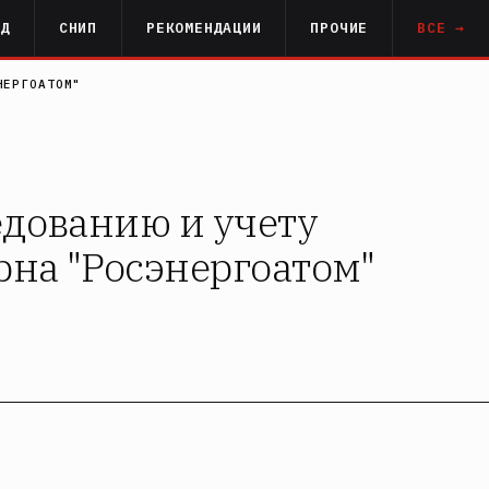
РД
СНИП
РЕКОМЕНДАЦИИ
ПРОЧИЕ
ВСЕ →
НЕРГОАТОМ"
едованию и учету
рна "Росэнергоатом"