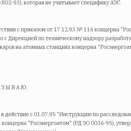
0.802-93), которая не учитывает специфику АЭС.
тствии с приказом от 17.12.93 № 116 концерна "Р
о с Дирекцией по техническому надзору разработ
жаров на атомных станциях концерна "Росэнергоат
 З Ы В А Ю:
и в действие с 01.07.95 "Инструкцию по расследов
 концерна "Росэнергоатом" (РД ЭО 0036-95), утв