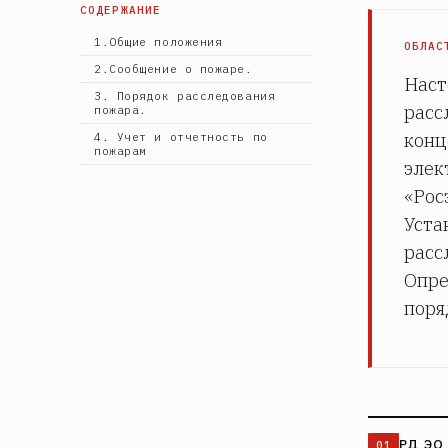
СОДЕРЖАНИЕ
1.Общие положения
ОБЛАС
2.Сообщение о пожаре.
Наст
3. Порядок расследования
расс
пожара.
конц
4. Учет и отчетность по
пожарам
элек
«Рос
Уста
расс
Опре
поря
РД ЭО