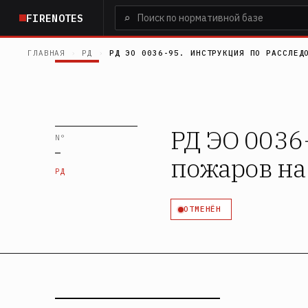
Перейти
⌕
FIRENOTES
к
основному
ГЛАВНАЯ
›
РД
›
РД ЭО 0036-95. ИНСТРУКЦИЯ ПО РАССЛЕД
содержанию
РД ЭО 0036
N°
—
пожаров на
РД
ОТМЕНЁН