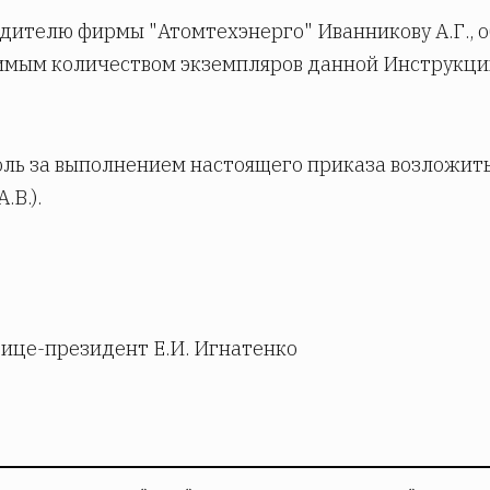
одителю фирмы "Атомтехэнерго" Иванникову А.Г., о
имым количеством экземпляров данной Инструкци
оль за выполнением настоящего приказа возложить
.В.).
ице-президент Е.И. Игнатенко