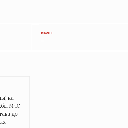
ВЗАМЕН
—
ы) на
ужбы МЧС
тава до
ных