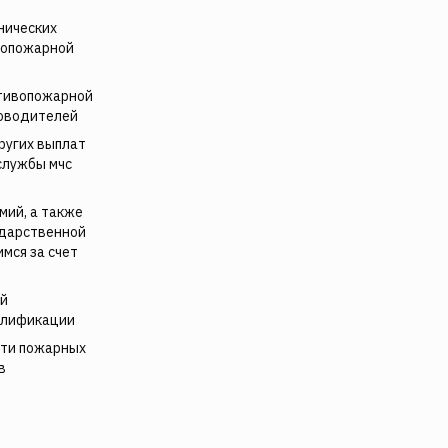
нических
вопожарной
отивопожарной
ководителей
ругих выплат
службы мчс
мий, а также
ударственной
мся за счет
ой
алификации
сти пожарных
в