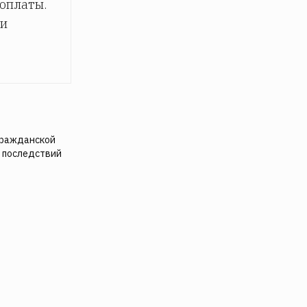
доплаты.
 и
гражданской
 последствий