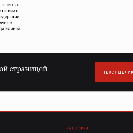
, занятых
етствии с
федерации
сячные
уда единой
ой страницей
ТЕКСТ ЦЕЛИ
КАТЕГОРИИ