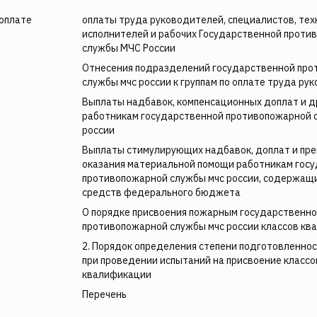
 оплате
оплаты труда руководителей, специалистов, тех
исполнителей и рабочих Государственной проти
службы МЧС России
Отнесения подразделений государственной пр
службы мчс россии к группам по оплате труда ру
Выплаты надбавок, компенсационных доплат и д
работникам государственной противопожарной 
россии
Выплаты стимулирующих надбавок, доплат и пре
оказания материальной помощи работникам гос
противопожарной службы мчс россии, содержащи
средств федерального бюджета
О порядке присвоения пожарным государственн
противопожарной службы мчс россии классов кв
2. Порядок определения степени подготовленно
при проведении испытаний на присвоение классо
квалификации
Перечень