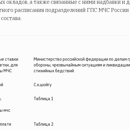
 окладов, а также связанные с ними надбавки и 
ного расписания подразделений ГПС МЧС России
состава.
ые ставки
Министерство российской федерации по делам 
етки, для
обороны, чрезвычайным ситуациям и ликвидации
бы МЧС
стихийных бедствий
ой
С.к.шойгу
,
Таблица 1
ы мчс
оплате
Таблица 2