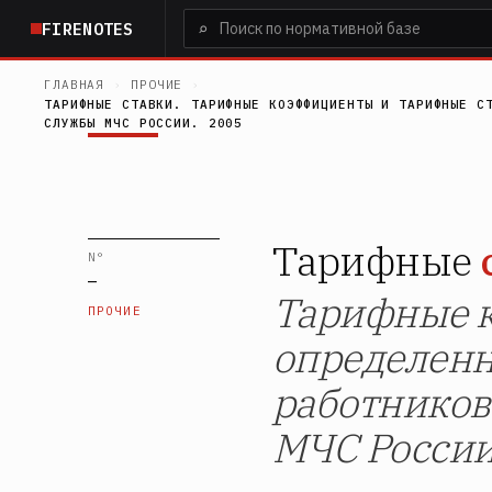
Перейти
⌕
FIRENOTES
к
основному
ГЛАВНАЯ
›
ПРОЧИЕ
›
содержанию
ТАРИФНЫЕ СТАВКИ. ТАРИФНЫЕ КОЭФФИЦИЕНТЫ И ТАРИФНЫЕ С
СЛУЖБЫ МЧС РОССИИ. 2005
Тарифные
N°
—
Тарифные к
ПРОЧИЕ
определенн
работников
МЧС России