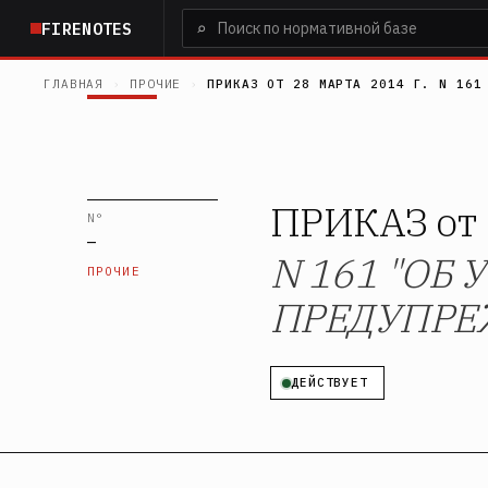
Перейти
⌕
FIRENOTES
к
основному
ГЛАВНАЯ
›
ПРОЧИЕ
›
ПРИКАЗ ОТ 28 МАРТА 2014 Г. N 161
содержанию
ПРИКАЗ от 
N°
—
N 161 "ОБ
ПРОЧИЕ
ПРЕДУПРЕ
ДЕЙСТВУЕТ