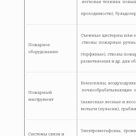
легковая техника повы
проходимости), бульдозер
Съемные цистерны или е
стволы пожарные ручн
Пожарное
оборудование
(торфяные), стволы пож
разветвления и др. для 
Бензопилы, воздуходувк
почвообрабатывающие о
Пожарный
инструмент
(навесные лесные и лесо
мотыги (пуласки), грабли
Электромегафоны, громк
Системы связи и