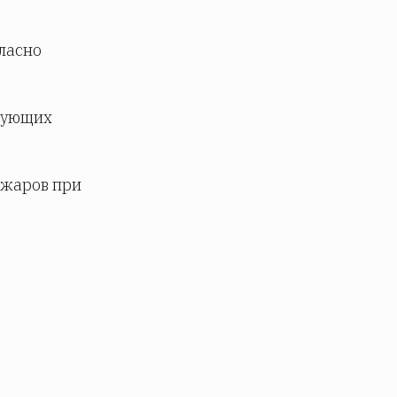
ласно
зующих
ожаров при