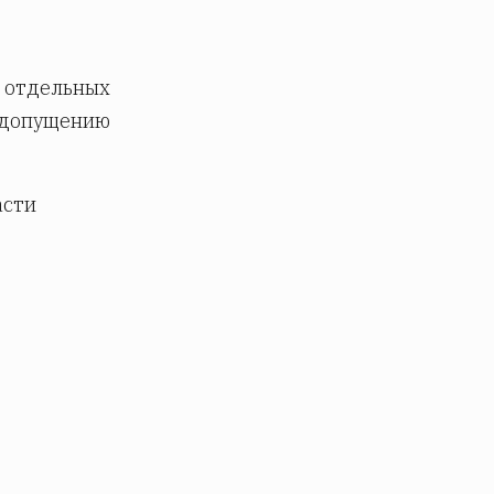
я отдельных
недопущению
асти