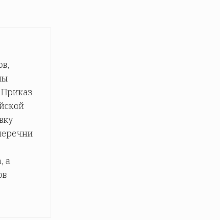
в,
мы
 Приказ
ийской
вку
перечни
, а
ов