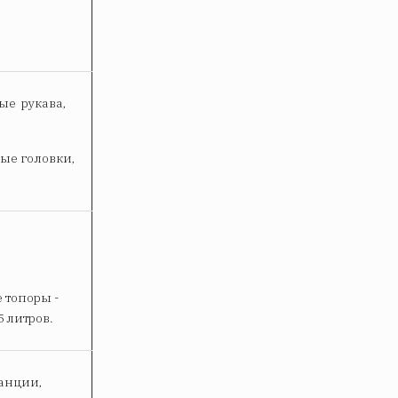
ые рукава,
ые головки,
 топоры -
 литров.
анции,