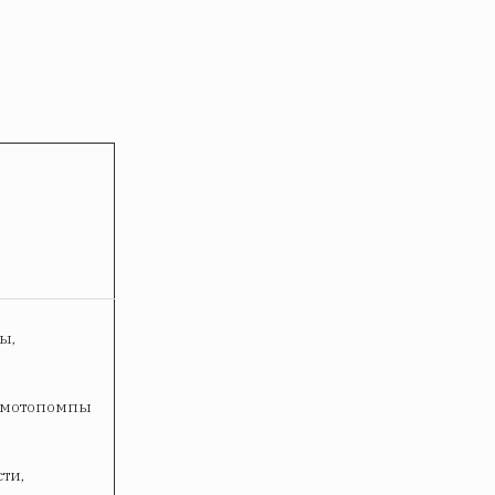
ы,
е мотопомпы
,
ти,