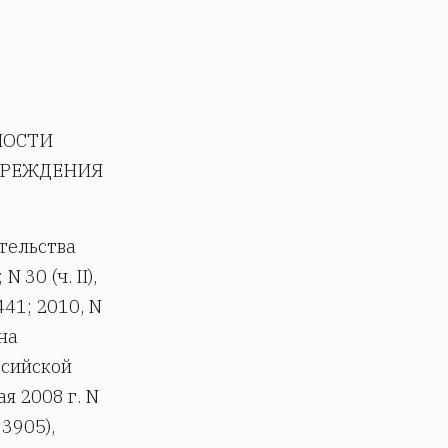
НОСТИ
ПРЕЖДЕНИЯ
ательства
 30 (ч. II),
6441; 2010, N
 на
ссийской
я 2008 г. N
 3905),