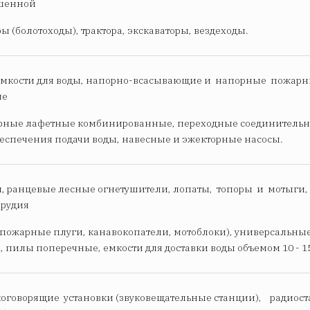
шенной
ы (болотоходы), трактора, экскаваторы, вездеходы.
мкости для воды, напорно-всасывающие и напорные пожарн
ые
арные лафетные комбинированные, переходные соединительн
обеспечения подачи воды, навесные и эжекторные насосы.
и, ранцевые лесные огнетушители, лопаты, топоры и мотыги,
рудия
пожарные плуги, канавокопатели, мотоблоки), универсальные
, пилы поперечные, емкости для доставки воды объемом 10 - 15
оговорящие установки (звуковещательные станции), радиост