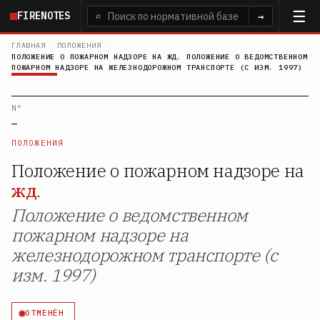
Перейти
FIRENOTES
⌕
→
к
основному
ГЛАВНАЯ
›
ПОЛОЖЕНИЯ
›
ПОЛОЖЕНИЕ О ПОЖАРНОМ НАДЗОРЕ НА ЖД. ПОЛОЖЕНИЕ О ВЕДОМСТВЕННОМ
содержанию
ПОЖАРНОМ НАДЗОРЕ НА ЖЕЛЕЗНОДОРОЖНОМ ТРАНСПОРТЕ (С ИЗМ. 1997)
N°
—
ПОЛОЖЕНИЯ
Положение о пожарном надзоре на
жд
.
Положение о ведомственном
пожарном надзоре на
железнодорожном транспорте (с
изм. 1997)
ОТМЕНЁН