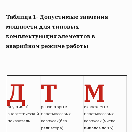
Таблица 1- Допустимые значения
мощности для типовых
комплектующих элементов в
аварийном режиме работы
Д
Т
М
Ре
опустимый
ранзисторы в
икросхемы в
энергетический
пластмассовых
пластмассовых
показатель
корпусах(без
корпусах (число
радиатора)
выводов до 16)