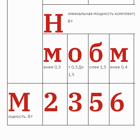
Н
оминальная мощность комплектую
Вт
м
о
б
м
енее 0,3
т 0,3 До
олее 1,5
енее 0,4
1,5
М
2
3
5
6
ощность, Вт