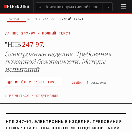
Перейти
FIRENOTES
⌕
→
к
основному
ГЛАВНАЯ
›
НПБ
›
НПБ 247-97
›
ПОЛНЫЙ ТЕКСТ
содержанию
НПБ 247-97
· ПОЛНЫЙ ТЕКСТ
"НПБ
247-97
.
Электронные изделия. Требования
пожарной безопасности. Методы
испытаний"
·
4 раздела
ОТМЕНЁН С 01·01·1998
ОБЪЁМ:
← ВЕРНУТЬСЯ К СОДЕРЖАНИЮ
НПБ 247-97. ЭЛЕКТРОННЫЕ ИЗДЕЛИЯ. ТРЕБОВАНИЯ
ПОЖАРНОЙ БЕЗОПАСНОСТИ. МЕТОДЫ ИСПЫТАНИЙ