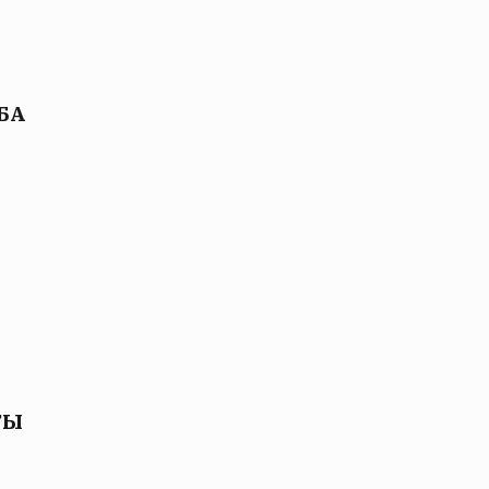
БА
ТЫ