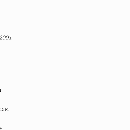
.2001
л
ием
»