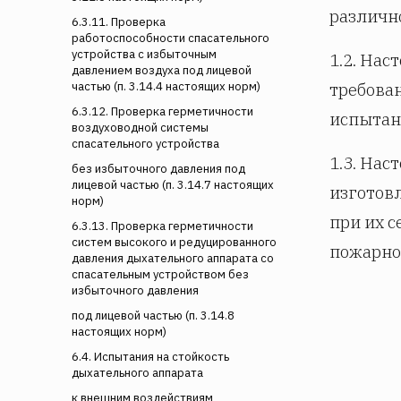
различн
6.3.11. Проверка
работоспособности спасательного
устройства с избыточным
1.2. На
давлением воздуха под лицевой
требова
частью (п. 3.14.4 настоящих норм)
6.3.12. Проверка герметичности
испытан
воздуховодной системы
спасательного устройства
1.3. Нас
без избыточного давления под
лицевой частью (п. 3.14.7 настоящих
изготов
норм)
при их 
6.3.13. Проверка герметичности
систем высокого и редуцированного
пожарно
давления дыхательного аппарата со
спасательным устройством без
избыточного давления
под лицевой частью (п. 3.14.8
настоящих норм)
6.4. Испытания на стойкость
дыхательного аппарата
к внешним воздействиям