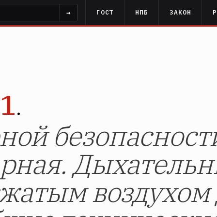
→
ГОСТ
НПБ
ЗАКОН
01
.
ой безопасност
рная. Дыхатель
сжатым воздухом