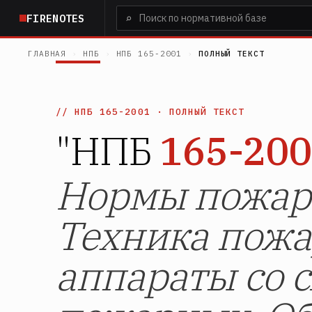
Перейти
⌕
FIRENOTES
к
основному
ГЛАВНАЯ
›
НПБ
›
НПБ 165-2001
›
ПОЛНЫЙ ТЕКСТ
содержанию
НПБ 165-2001
· ПОЛНЫЙ ТЕКСТ
"НПБ
165-20
Нормы пожарн
Техника пожа
аппараты со 