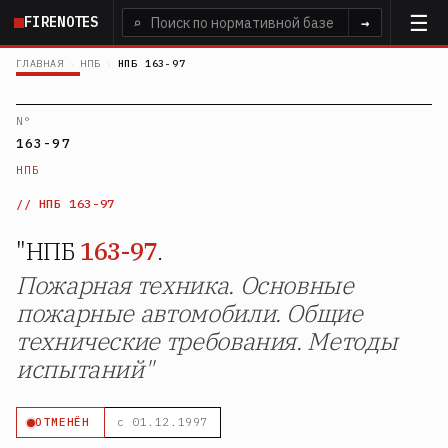
Перейти
FIRENOTES
⌕
→
к
основному
ГЛАВНАЯ
›
НПБ
›
НПБ 163-97
содержанию
N°
163-97
НПБ
НПБ 163-97
"НПБ
163-97
.
Пожарная техника. Основные
пожарные автомобили. Общие
технические требования. Методы
испытаний"
ОТМЕНЁН
с 01.12.1997