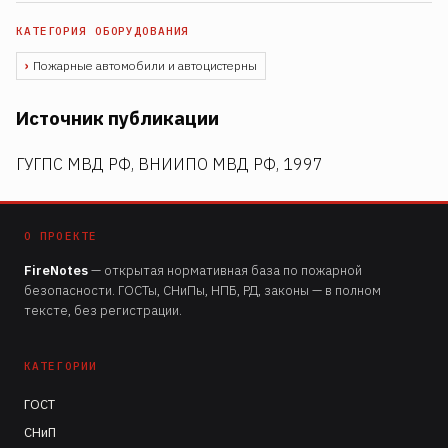
Пожарные автомобили и автоцистерны
Источник публикации
ГУГПС МВД РФ, ВНИИПО МВД РФ, 1997
О ПРОЕКТЕ
FireNotes
— открытая нормативная база по пожарной
безопасности. ГОСТы, СНиПы, НПБ, РД, законы — в полном
тексте, без регистрации.
КАТЕГОРИИ
ГОСТ
СНиП